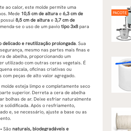
ente ao calor, este molde permite uma
PACOTE
enos. Mede
10,5 cm de altura
e
6,3 cm de
l possui
8,5 cm de altura
e
3,7 cm de
omenda-se o uso de um pavio
tipo 3x8
para
 delicado e reutilização prolongada
. Sua
e segurança, mesmo nas partes mais finas e
era de abelha, proporcionando um
 utilizado com outras ceras vegetais. É
ena escala, oficinas criativas ou
os com peças de alto valor agregado.
 o molde esteja limpo e completamente seco
 parte superior. Derreta a cera de abelha
ar bolhas de ar. Deixe esfriar naturalmente
 solidificada. Após o resfriamento,
do e, se necessário, ajuste a base ou as
ento.
 • São
naturais, biodegradáveis e