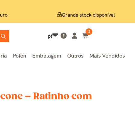
uro
Grande stock disponível
0
pt
ria
Polén
Embalagem
Outros
Mais Vendidos
icone – Ratinho com