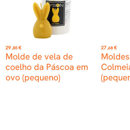
Preço
Preço
29
€
27
€
,85
,68
Molde de vela de
Moldes 
coelho da Páscoa em
Colmei
ovo (pequeno)
(peque