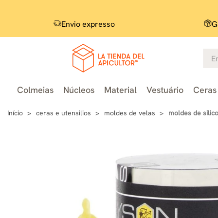
Envio expresso
G
Colmeias
Núcleos
Material
Vestuário
Ceras 
Início
ceras e utensilios
moldes de velas
moldes de silic