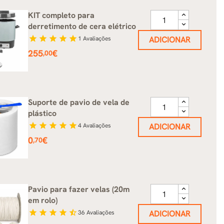
KIT completo para
derretimento de cera elétrico
star
star
star
star
star
1
Avaliações
ADICIONAR
Preço
255
€
,00
Suporte de pavio de vela de
plástico
star
star
star
star
star
4
Avaliações
ADICIONAR
Preço
0
€
,70
Pavio para fazer velas (20m
em rolo)
star
star
star
star
star_half
36
Avaliações
ADICIONAR