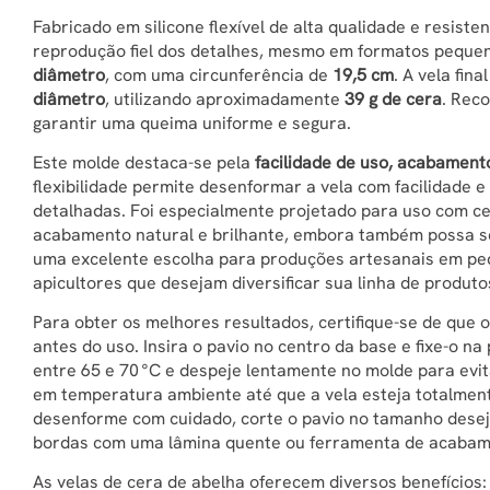
Fabricado em silicone flexível de alta qualidade e resist
reprodução fiel dos detalhes, mesmo em formatos pequ
diâmetro
, com uma circunferência de
19,5 cm
. A vela fina
diâmetro
, utilizando aproximadamente
39 g de cera
. Rec
garantir uma queima uniforme e segura.
Este molde destaca-se pela
facilidade de uso, acabamento
flexibilidade permite desenformar a vela com facilidade 
detalhadas. Foi especialmente projetado para uso com c
acabamento natural e brilhante, embora também possa ser
uma excelente escolha para produções artesanais em pequ
apicultores que desejam diversificar sua linha de produt
Para obter os melhores resultados, certifique-se de que
antes do uso. Insira o pavio no centro da base e fixe-o na
entre 65 e 70 °C e despeje lentamente no molde para evit
em temperatura ambiente até que a vela esteja totalmente
desenforme com cuidado, corte o pavio no tamanho deseja
bordas com uma lâmina quente ou ferramenta de acabam
As velas de cera de abelha oferecem diversos benefícios: