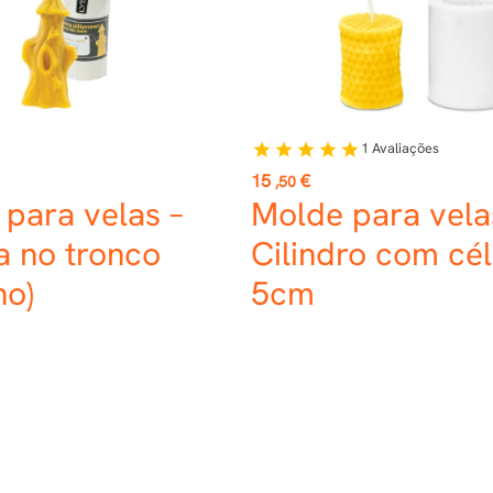
1
Avaliações
star
star
star
star
star
Preço
15
€
,50
para velas –
Molde para vela
a no tronco
Cilindro com cél
no)
5cm