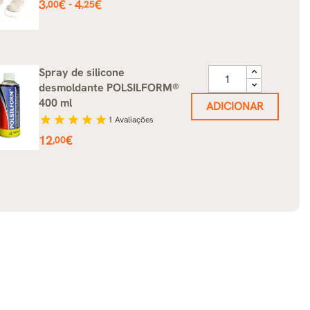
Preço
3
€
4
€
-
,00
,25
Spray de silicone
desmoldante POLSILFORM®
400 ml
ADICIONAR
star
star
star
star
star
1
Avaliações
Preço
12
€
,00