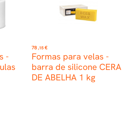
Preço
78
€
,15
s -
Formas para velas -
ulas
barra de silicone CERA
DE ABELHA 1 kg