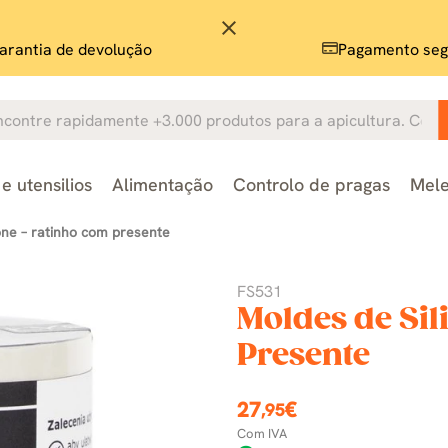
close
arantia de devolução
Pagamento seg
e utensilios
Alimentação
Controlo de pragas
Mele
one – ratinho com presente
FS531
Moldes de Sil
Presente
27
€
,95
Com IVA