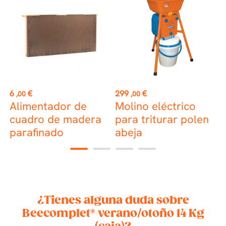
st
Precio
Precio
P
6
€
299
€
1
,00
,00
Alimentador de
Molino eléctrico
cuadro de madera
para triturar polen
c
parafinado
abeja
m
1
2
3
4
¿Tienes alguna duda sobre
Beecomplet® verano/otoño 14 Kg