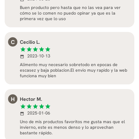
Buen producto pero hasta que no las vea para ver
cómo se lo comen no puedo opinar ya que es la
primera vez que lo uso
C
Cecilio L.
star
star
star
star
star
2023-10-13
date_range
Alimento muy necesario sobretodo en epocas de
escasez y baja poblacion.El envio muy rapido y la web
funciona muy bien
H
Hector M.
star
star
star
star
star
2025-01-06
date_range
Uno de mis productos favoritos me gusta mas que el
invierno, este es menos denso y lo aprovechan
bastante rápido.