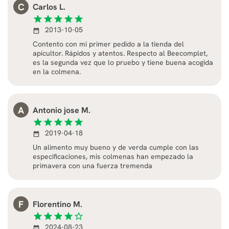
C
Carlos L.
star
star
star
star
star
2013-10-05
date_range
Contento con mi primer pedido a la tienda del
apicultor. Rápidos y atentos. Respecto al Beecomplet,
es la segunda vez que lo pruebo y tiene buena acogida
en la colmena.
A
Antonio jose M.
star
star
star
star
star
2019-04-18
date_range
Un alimento muy bueno y de verda cumple con las
especificaciones, mis colmenas han empezado la
primavera con una fuerza tremenda
F
Florentino M.
star
star
star
star
star_border
2024-08-23
date_range