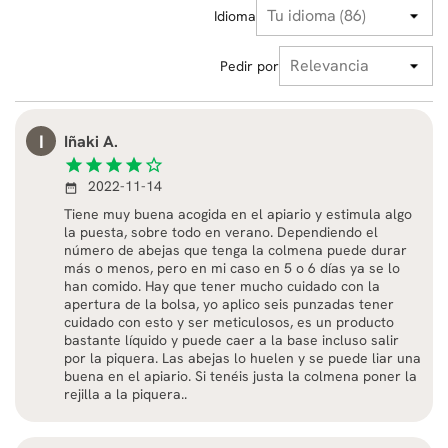
Idioma
Pedir por
I
Iñaki A.
star
star
star
star
star_border
2022-11-14
date_range
Tiene muy buena acogida en el apiario y estimula algo
la puesta, sobre todo en verano. Dependiendo el
número de abejas que tenga la colmena puede durar
más o menos, pero en mi caso en 5 o 6 días ya se lo
han comido. Hay que tener mucho cuidado con la
apertura de la bolsa, yo aplico seis punzadas tener
cuidado con esto y ser meticulosos, es un producto
bastante líquido y puede caer a la base incluso salir
por la piquera. Las abejas lo huelen y se puede liar una
buena en el apiario. Si tenéis justa la colmena poner la
rejilla a la piquera..