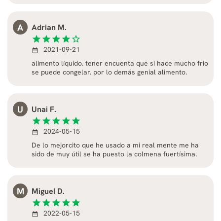
A
Adrian M.
star
star
star
star
star_border
2021-09-21
date_range
alimento líquido. tener encuenta que si hace mucho frio
se puede congelar. por lo demás genial alimento.
U
Unai F.
star
star
star
star
star
2024-05-15
date_range
De lo mejorcito que he usado a mi real mente me ha
sido de muy útil se ha puesto la colmena fuertísima.
M
Miguel D.
star
star
star
star
star
2022-05-15
date_range