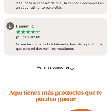
Ideal para la escasez de miel, la verdad Beecomplet es
un súper alimento para ellas
D
Damian R.
star
star
star
star
star_border
2024-02-08
date_range
No me ha convencido totalmente, hay otros productos
que para mi dan mejores resultados
Ver más opiniones
Aquí tienes más productos que te
pueden gustar