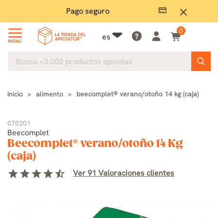
Pago seguro
close
0
es
MENÚ
Inicio
alimento
beecomplet® verano/otoño 14 kg (caja)
070201
Beecomplet
Beecomplet® verano/otoño 14 Kg
(caja)
star
star
star
star
star_half
Ver 91 Valoraciones clientes