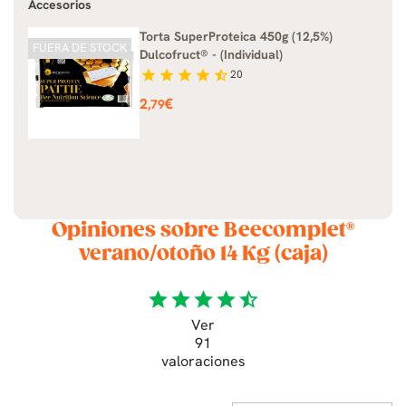
Accesorios
Torta SuperProteica 450g (12,5%)
FUERA DE STOCK
Dulcofruct® - (Individual)
star
star
star
star
star_half
20
Precio
2
€
,79
Opiniones sobre Beecomplet®
verano/otoño 14 Kg (caja)
star
star
star
star
star_half
Ver
91
valoraciones