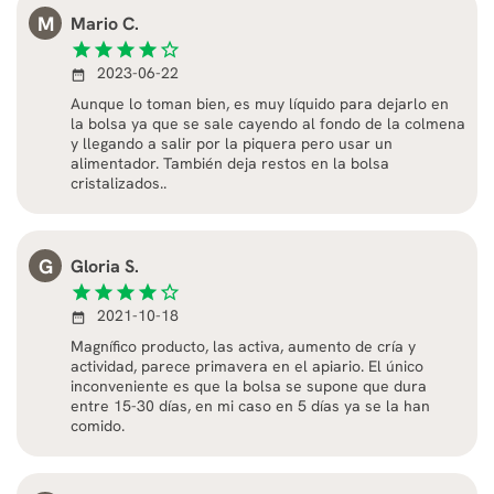
M
Mario C.
star
star
star
star
star_border
2023-06-22
date_range
Aunque lo toman bien, es muy líquido para dejarlo en
la bolsa ya que se sale cayendo al fondo de la colmena
y llegando a salir por la piquera pero usar un
alimentador. También deja restos en la bolsa
cristalizados..
G
Gloria S.
star
star
star
star
star_border
2021-10-18
date_range
Magnífico producto, las activa, aumento de cría y
actividad, parece primavera en el apiario. El único
inconveniente es que la bolsa se supone que dura
entre 15-30 días, en mi caso en 5 días ya se la han
comido.