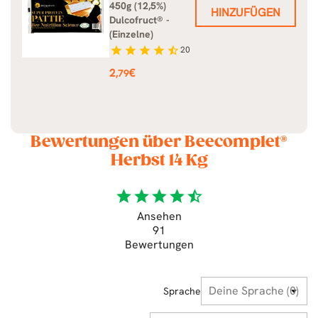
450g (12,5%)
HINZUFÜGEN
Dulcofruct® -
(Einzelne)
star
star
star
star
star_half
20
Preis
2
€
,79
Bewertungen über Beecomplet®
Herbst 14 Kg
star
star
star
star
star_half
Ansehen
91
Bewertungen
Sprache