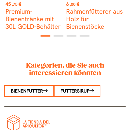
Preis
Preis
P
45
€
6
€
1
,75
,00
Premium-
Rahmenfütterer aus
Bienentränke mit
Holz für
30L GOLD-Behälter
Bienenstöcke
1
2
3
4
Kategorien, die Sie auch
interessieren könnten
BIENENFUTTER
FUTTERSIRUP