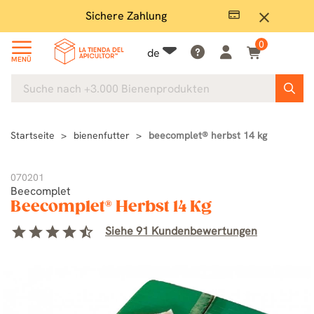
Sichere Zahlung
Groß
close
0
de
MENÜ
Startseite
bienenfutter
beecomplet® herbst 14 kg
070201
Beecomplet
Beecomplet® Herbst 14 Kg
star
star
star
star
star_half
Siehe 91 Kundenbewertungen