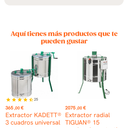
Aquí tienes más productos que te
pueden gustar
25
star
star
star
star
star_half
Precio
Precio
P
365
€
2075
€
9
,00
,00
Extractor KADETT®
Extractor radial
G
3 cuadros universal
TIGUAN® 15