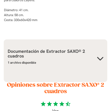
para cuadros Layens.
Diámetro: 41 cm.
Altura: 58 cm.
Cesta:
330x60x420 mm
Documentación de
Extractor SAXO® 2
cuadros
1 archivo disponible
Opiniones sobre Extractor SAXO® 2
cuadros
star
star
star
star
star_half
Ver