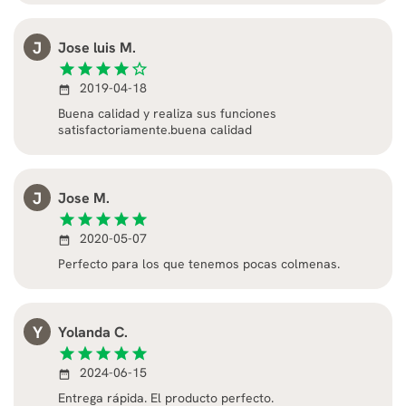
J
Jose luis M.
star
star
star
star
star_border
2019-04-18
date_range
Buena calidad y realiza sus funciones
satisfactoriamente.buena calidad
J
Jose M.
star
star
star
star
star
2020-05-07
date_range
Perfecto para los que tenemos pocas colmenas.
Y
Yolanda C.
star
star
star
star
star
2024-06-15
date_range
Entrega rápida. El producto perfecto.