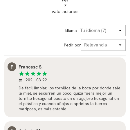
7
valoraciones
Idioma
Pedir por
F
Francesc S.
star
star
star
star
star
2021-03-22
date_range
De fácil limpiar, los tornillos de la boca por donde sale
la miel, se escurren un poco, quizá fuera mejor un
tornillo hexagonal puesto en un agujero hexagonal en
el plástico y cuando aflojas o aprietas la tuerca
mariposa, es más estable.