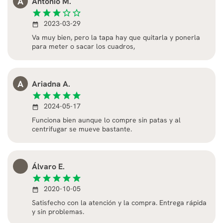
A
Antonio M.
star
star
star
star_border
star_border
2023-03-29
date_range
Va muy bien, pero la tapa hay que quitarla y ponerla
para meter o sacar los cuadros,
A
Ariadna A.
star
star
star
star
star
2024-05-17
date_range
Funciona bien aunque lo compre sin patas y al
centrifugar se mueve bastante.
Álvaro E.
star
star
star
star
star
2020-10-05
date_range
Satisfecho con la atención y la compra. Entrega rápida
y sin problemas.