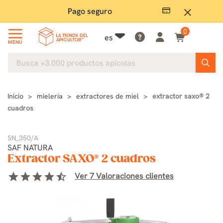
Pago seguro
close
0
es
MENÚ
Inicio
mielería
extractores de miel
extractor saxo® 2
cuadros
SN_350/A
SAF NATURA
Extractor SAXO® 2 cuadros
star
star
star
star
star_half
Ver 7 Valoraciones clientes