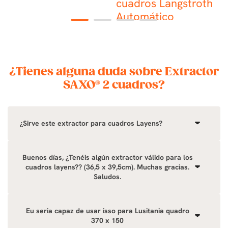
A
cuadros Langstroth
Automático
1
2
3
4
¿Tienes alguna duda sobre Extractor
SAXO® 2 cuadros?
¿Sirve este extractor para cuadros Layens?
Buenos días, ¿Tenéis algún extractor válido para los
cuadros layens?? (36,5 x 39,5cm). Muchas gracias.
Saludos.
Eu seria capaz de usar isso para Lusitania quadro
370 x 150