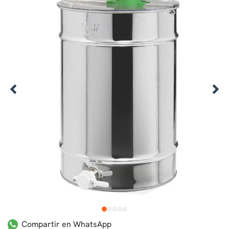
1
2
3
4
5
Compartir en WhatsApp