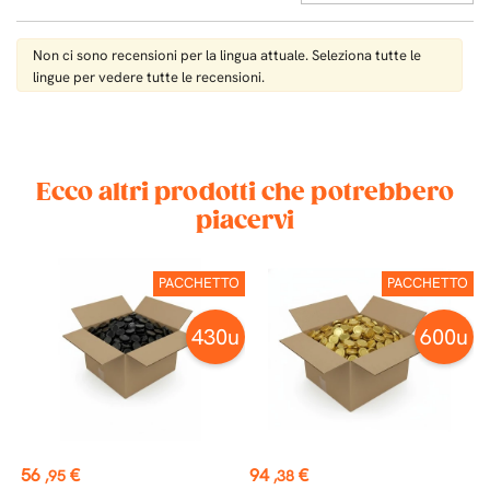
Non ci sono recensioni per la lingua attuale. Seleziona tutte le
lingue per vedere tutte le recensioni.
Ecco altri prodotti che potrebbero
piacervi
TO
PACCHETTO
PACCHETTO
u
430u
600u
st
Prezzo
Prezzo
P
56
€
94
€
3
,95
,38