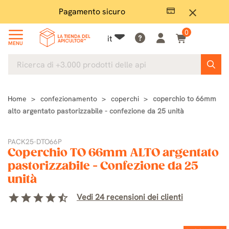
Pagamento sicuro
Ampio
close
0
it
MENU
Home
confezionamento
coperchi
coperchio to 66mm
alto argentato pastorizzabile - confezione da 25 unità
PACK25-DTO66P
Coperchio TO 66mm ALTO argentato
pastorizzabile - Confezione da 25
unità
star
star
star
star
star_half
Vedi 24 recensioni dei clienti