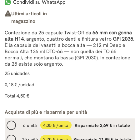
Condividi su WhatsApp
Ultimi articoli in
magazzino
Confezione da 25 capsule Twist-Off da
66 mm con gonna
alta H14
, argento, quattro denti e finitura vetro
GPI 2035
.
È la capsula dei vasetti a bocca alta — 212 ml Deep e
Bocca Alta 136 ml DTO-66 — non quella dei TO 66
normali, che montano la bassa (GPI 2030). In confezione
da 25 esiste solo argento.
25
unidades
0,18 €
/unidad
Total
4,50 €
Acquista di più e risparmia per unità
6 unità
4,05 € /unità
Risparmiate 2,69 € in totale
15 unità
3,70 € /unità
Risparmiate 11,98 € in totale