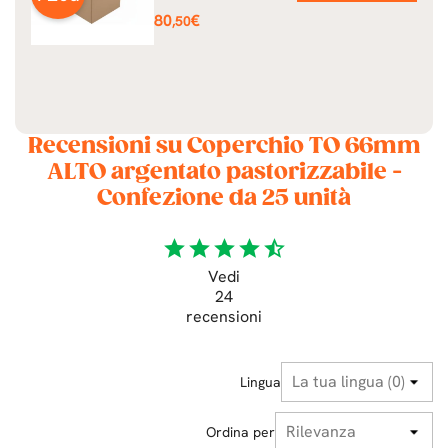
Prezzo
80
€
,50
Recensioni su Coperchio TO 66mm
ALTO argentato pastorizzabile -
Confezione da 25 unità
star
star
star
star
star_half
Vedi
24
recensioni
Lingua
Ordina per