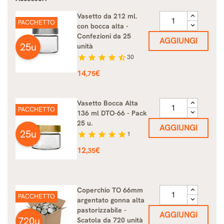
Vasetto da 212 ml.
PACCHETTO
con bocca alta -
Confezioni da 25
AGGIUNGI
25u
unità
star
star
star
star
star_half
30
Prezzo
14
€
,75
Vasetto Bocca Alta
PACCHETTO
136 ml DTO-66 - Pack
25 u.
AGGIUNGI
25u
star
star
star
star
star
1
Prezzo
12
€
,35
Coperchio TO 66mm
PACCHETTO
argentato gonna alta
pastorizzabile -
AGGIUNGI
720u
Scatola da 720 unità