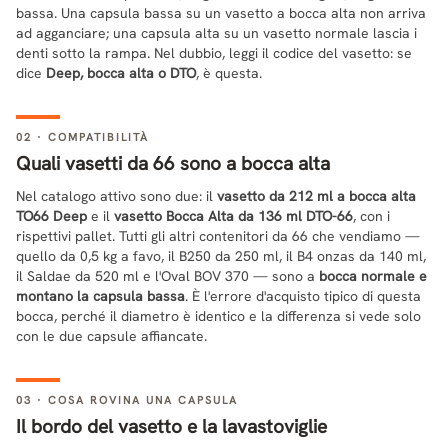
bassa. Una capsula bassa su un vasetto a bocca alta non arriva
ad agganciare; una capsula alta su un vasetto normale lascia i
denti sotto la rampa. Nel dubbio, leggi il codice del vasetto: se
dice
Deep, bocca alta o DTO
, è questa.
02 · COMPATIBILITÀ
Quali vasetti da 66 sono a bocca alta
Nel catalogo attivo sono due: il
vasetto da 212 ml a bocca alta
TO66 Deep
e il
vasetto Bocca Alta da 136 ml DTO-66
, con i
rispettivi pallet. Tutti gli altri contenitori da 66 che vendiamo —
quello da 0,5 kg a favo, il B250 da 250 ml, il B4 onzas da 140 ml,
il Saldae da 520 ml e l'Oval BOV 370 — sono a
bocca normale e
montano la capsula bassa
. È l'errore d'acquisto tipico di questa
bocca, perché il diametro è identico e la differenza si vede solo
con le due capsule affiancate.
03 · COSA ROVINA UNA CAPSULA
Il bordo del vasetto e la lavastoviglie