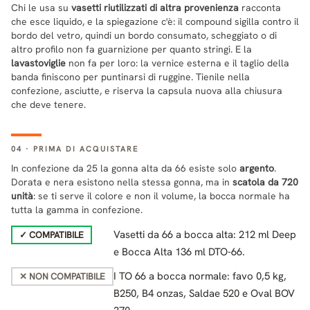
Chi le usa su
vasetti riutilizzati di altra provenienza
racconta
che esce liquido, e la spiegazione c'è: il compound sigilla contro il
bordo del vetro, quindi un bordo consumato, scheggiato o di
altro profilo non fa guarnizione per quanto stringi. E la
lavastoviglie
non fa per loro: la vernice esterna e il taglio della
banda finiscono per puntinarsi di ruggine. Tienile nella
confezione, asciutte, e riserva la capsula nuova alla chiusura
che deve tenere.
04 · PRIMA DI ACQUISTARE
In confezione da 25 la gonna alta da 66 esiste solo
argento
.
Dorata e nera esistono nella stessa gonna, ma in
scatola da 720
unità
: se ti serve il colore e non il volume, la bocca normale ha
tutta la gamma in confezione.
Vasetti da 66 a bocca alta: 212 ml Deep
✓ COMPATIBILE
e Bocca Alta 136 ml DTO-66.
I TO 66 a bocca normale: favo 0,5 kg,
✕ NON COMPATIBILE
B250, B4 onzas, Saldae 520 e Oval BOV