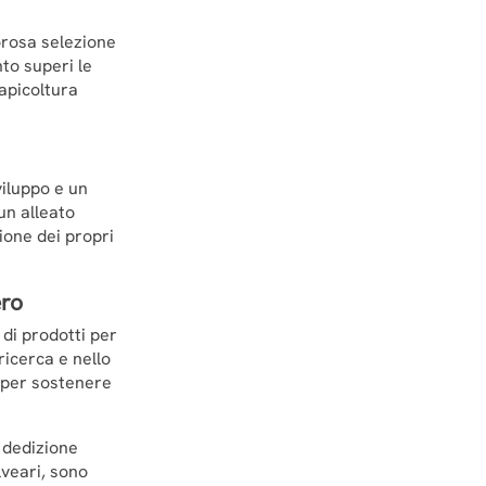
gorosa selezione
to superi le
'apicoltura
viluppo e un
un alleato
ione dei propri
ro
di prodotti per
ricerca e nello
i per sostenere
 dedizione
lveari, sono