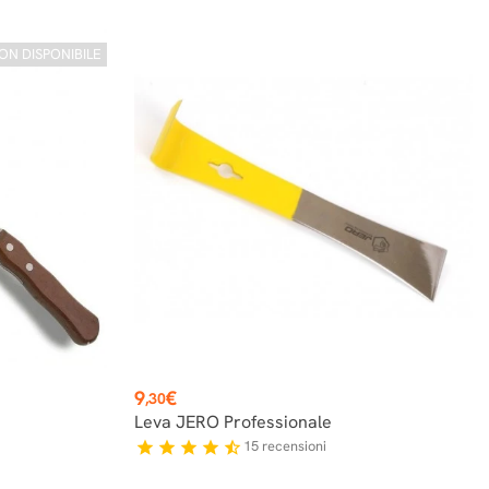
ON DISPONIBILE
Prezzo
9
€
,30
Leva JERO Professionale
15
recensioni
star
star
star
star
star_half