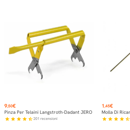
Prezzo
Prezzo
9
€
1
€
,50
,45
Pinza Per Telaini Langstroth-Dadant JERO
Molla Di Ric
201
recensioni
star
star
star
star
star_half
star
star
star
star
star_hal