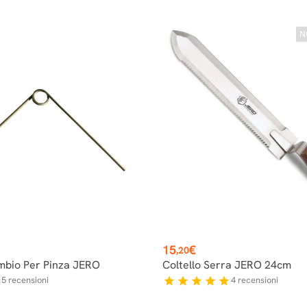
N
Prezzo
15
€
,20
ambio Per Pinza JERO
Coltello Serra JERO 24cm
5
recensioni
4
recensioni
f
star
star
star
star
star