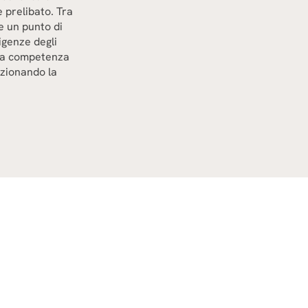
 prelibato. Tra
e un punto di
igenze degli
nda competenza
uzionando la