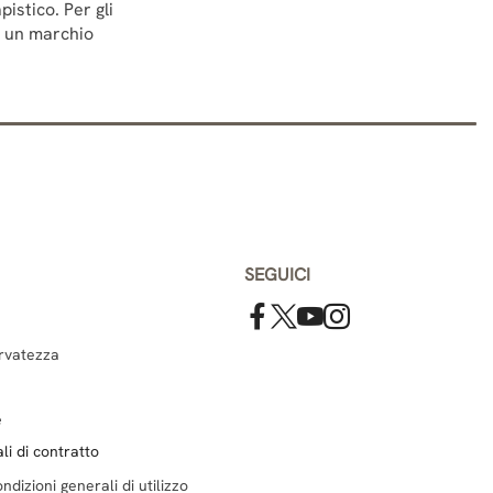
istico. Per gli
e un marchio
SEGUICI
ervatezza
e
li di contratto
ndizioni generali di utilizzo