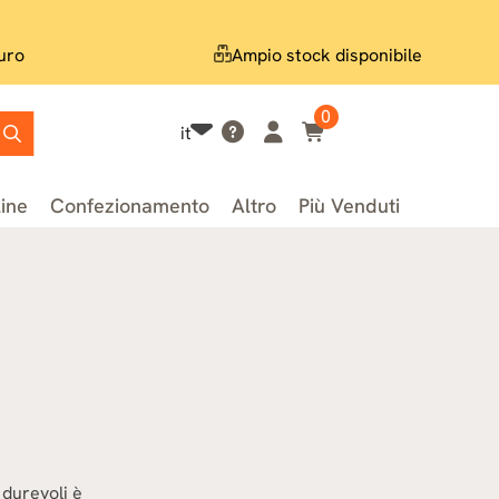
uro
Ampio stock disponibile
0
it
line
Confezionamento
Altro
Più Venduti
 durevoli è