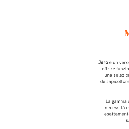
Jero
è un vero 
offrire funzi
una selezion
dell'apicoltor
La gamma 
necessità e 
esattamente
s