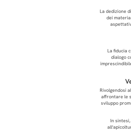
La dedizione d
dei materia
aspettativ
La fiducia 
dialogo c
imprescindibil
Ve
Rivolgendosi a
affrontare le 
sviluppo prome
In sintesi
all'apicolt