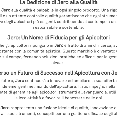
La Dedizione di
Jero
alla Qualità
i
Jero
alla qualità è palpabile in ogni singolo prodotto. Una ri
li e un attento controllo qualità garantiscono che ogni strumen
e degli apicoltori più esigenti, contribuendo al contempo a un
responsabile e sostenibile.
Jero
: Un Nome di Fiducia per gli Apicoltori
che gli apicoltori ripongono in
Jero
è frutto di anni di ricerca, s
ostante con la comunità apistica. Questo marchio è diventato 
e sul campo, fornendo soluzioni pratiche ed efficaci per la gest
alveari.
rso un Futuro di Successo nell'Apicoltura con
Je
l futuro,
Jero
continuerà a innovare ed ampliare la sua offerta 
sfide emergenti nel mondo dell'apicoltura. Il suo impegno nella 
tte di garantire agli apicoltori strumenti all'avanguardia, util
le loro attività e favorire il benessere delle api.
,
Jero
rappresenta una fusione ideale di qualità, innovazione e
ura. I suoi strumenti, concepiti per una gestione efficace degli a