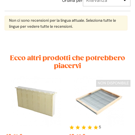
Ordina per
Non ci sono recensioni per la lingua attuale. Seleziona tutte le
lingue per vedere tutte le recensioni.
Ecco altri prodotti che potrebbero
piacervi
VO
NON DISPONIBILE
5
star
star
star
star
star