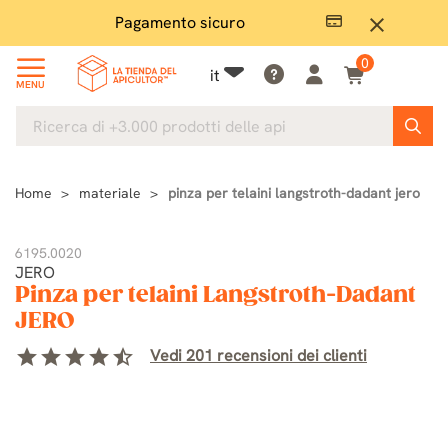
Pagamento sicuro
Ampio
close
0
it
MENU
Home
materiale
pinza per telaini langstroth-dadant jero
6195.0020
JERO
Pinza per telaini Langstroth-Dadant
JERO
star
star
star
star
star_half
Vedi 201 recensioni dei clienti