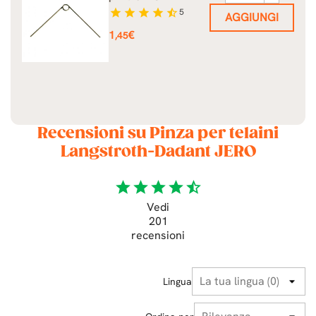
star
star
star
star
star_half
5
AGGIUNGI
Prezzo
1
€
,45
Recensioni su Pinza per telaini
Langstroth-Dadant JERO
star
star
star
star
star_half
Vedi
201
recensioni
Lingua