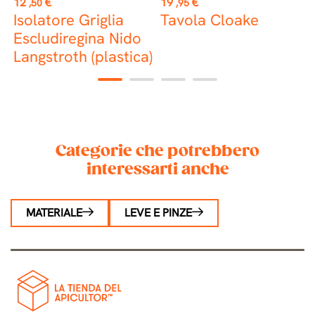
Prezzo
Prezzo
P
12
€
19
€
0
,50
,95
Isolatore Griglia
Tavola Cloake
a
Escludiregina Nido
c
Langstroth (plastica)
1
2
3
4
Categorie che potrebbero
interessarti anche
MATERIALE
LEVE E PINZE