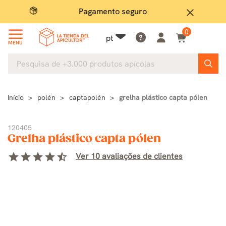
Pagamento seguro
Grand
close
0
pt
MENU
Início
polén
captapolén
grelha plástico capta pólen
120405
Grelha plástico capta pólen
star
star
star
star
star_half
Ver 10 avaliações de clientes