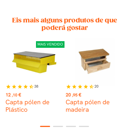
Eis mais alguns produtos de que
poderá gostar
MAIS VENDIDO
38
20
star
star
star
star
star_half
star
star
star
star
star_half
st
Preço
Preço
P
12
€
20
€
5
,10
,95
Capta pólen de
Capta pólen de
C
Plástico
madeira
1
2
3
4