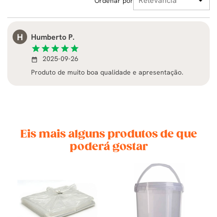
Ordenar por
H
Humberto P.
star
star
star
star
star
2025-09-26
date_range
Produto de muito boa qualidade e apresentação.
Eis mais alguns produtos de que
poderá gostar
🇷