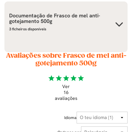
Documentação de
Frasco de mel anti-
gotejamento 500g
3 ficheiros disponíveis
Avaliações sobre Frasco de mel anti-
gotejamento 500g
star
star
star
star
star
Ver
16
avaliações
Idioma