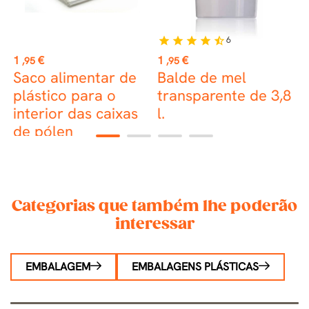
6
star
star
star
star
star_half
st
Preço
Preço
P
1
€
1
€
0
,95
,95
Saco alimentar de
Balde de mel
C
plástico para o
transparente de 3,8
p
interior das caixas
l.
de pólen
1
2
3
4
Categorias que também lhe poderão
interessar
EMBALAGEM
EMBALAGENS PLÁSTICAS