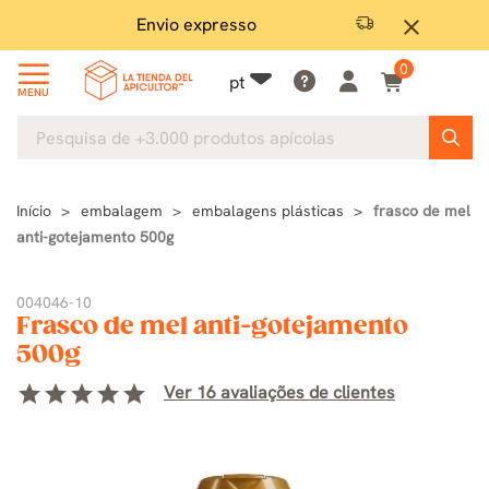
Envio expresso
Gara
close
0
pt
MENU
Início
embalagem
embalagens plásticas
frasco de mel
anti-gotejamento 500g
004046-10
Frasco de mel anti-gotejamento
500g
star
star
star
star
star
Ver 16 avaliações de clientes