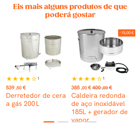
Eis mais alguns produtos de que
poderá gostar
-15,00 €
1
1
star
star
star
star
star_border
star
star
star
star
star_border
Preço
Preço
Preço
P
539
€
385
€
400
€
1
,50
,00
,00
normal
Derretedor de cera
Caldeira redonda
M
a gás 200 L
de aço inoxidável
p
185L + gerador de
d
vapor
1
2
3
4