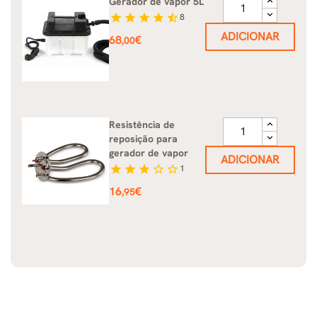
Gerador de vapor 5L
star
star
star
star
star_half
8
ADICIONAR
Preço
68
€
,00
Resistência de
reposição para
gerador de vapor
ADICIONAR
star
star
star
star_border
star_border
1
Preço
16
€
,95