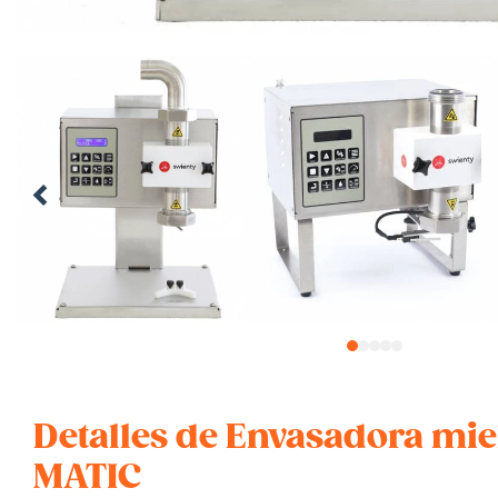
1
2
3
4
5
Detalles de Envasadora mie
MATIC