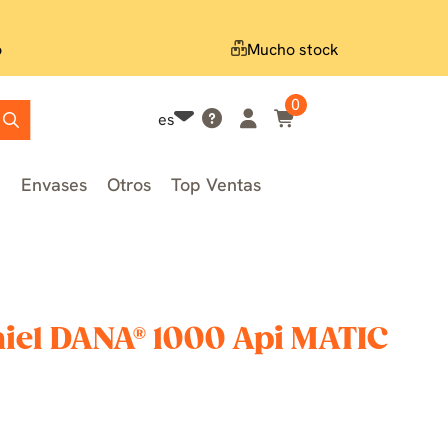
o
Mucho stock
0
es
n
Envases
Otros
Top Ventas
iel DANA® 1000 Api MATIC