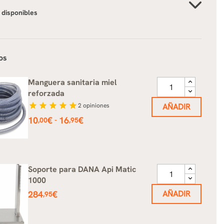
 disponibles
os
Manguera sanitaria miel
reforzada
star
star
star
star
star
2
opiniones
AÑADIR
Precio
10
€
16
€
-
,00
,95
Soporte para DANA Api Matic
1000
Precio
284
€
AÑADIR
,95