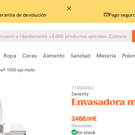
close
rantía de devolución
Pago segur
Ropa
Ceras
Alimento
Sanidad
Mieleria
Pole
a® 1000 api matic
110040EU
Swienty
Envasadora m
2488
€
,00
IVA incluido
En stock