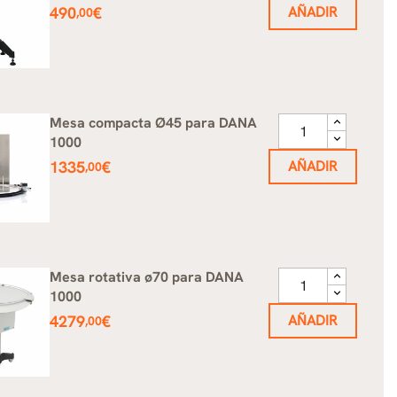
Precio
490
€
AÑADIR
,00
Mesa compacta Ø45 para DANA
1000
Precio
1335
€
AÑADIR
,00
Mesa rotativa ø70 para DANA
1000
Precio
4279
€
AÑADIR
,00