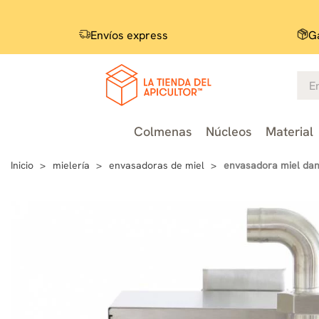
Envíos express
Ga
Colmenas
Núcleos
Material
Inicio
mielería
envasadoras de miel
envasadora miel dan