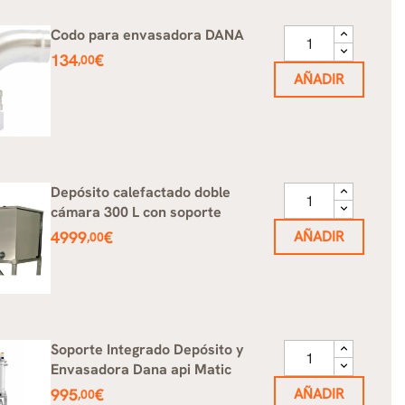
Codo para envasadora DANA
Precio
134
€
,00
AÑADIR
Depósito calefactado doble
cámara 300 L con soporte
Precio
4999
€
AÑADIR
,00
Soporte Integrado Depósito y
Envasadora Dana api Matic
Precio
995
€
AÑADIR
,00