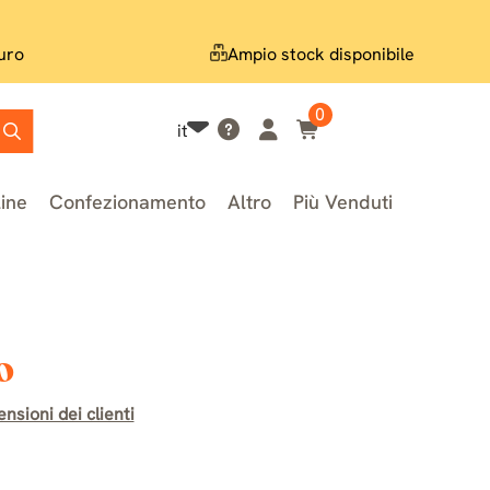
uro
Ampio stock disponibile
0
it
line
Confezionamento
Altro
Più Venduti
o
nsioni dei clienti