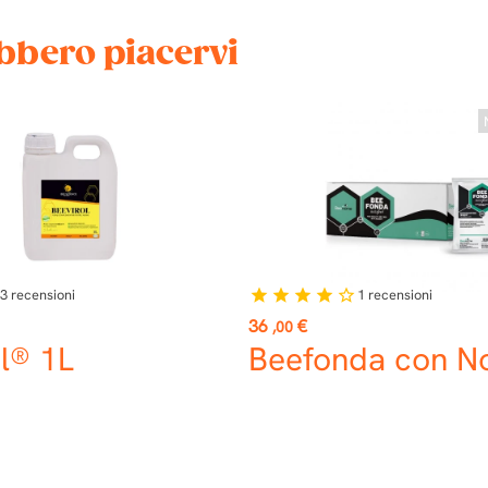
ebbero piacervi
3
recensioni
1
recensioni
star
star
star
star
star_border
Prezzo
36
€
,00
l® 1L
Beefonda con No