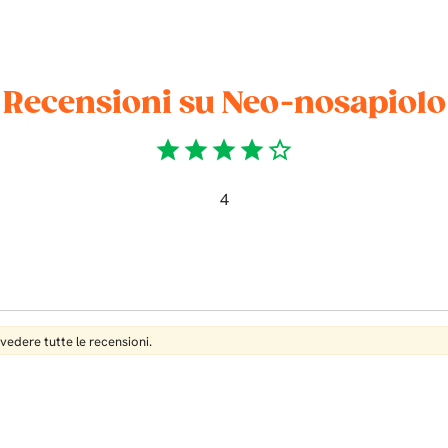
Recensioni su Neo-nosapiolo
star
star
star
star
star_border
4
 vedere tutte le recensioni.