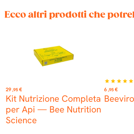
Ecco altri prodotti che potr
star
star
star
star
star
Prezzo
Prezzo
29
€
6
€
,95
,95
Kit Nutrizione Completa
Beeviro
per Api — Bee Nutrition
Science