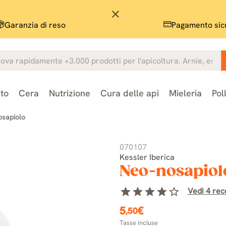
close
Garanzia di reso
Pagamento sic
to
Cera
Nutrizione
Cura delle api
Mieleria
Pol
osapiolo
070107
Kessler Iberica
Neo-nosapiol
star
star
star
star
star_border
Vedi 4 rece
5
€
,50
Tasse incluse