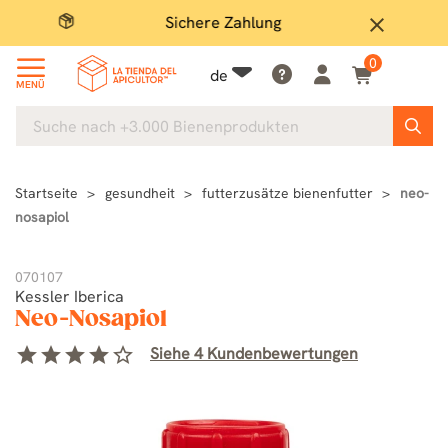
Sichere Zahlung
Groß
close
0
de
MENÜ
Startseite
gesundheit
futterzusätze bienenfutter
neo-
nosapiol
070107
Kessler Iberica
Neo-Nosapiol
star
star
star
star
star_border
Siehe 4 Kundenbewertungen