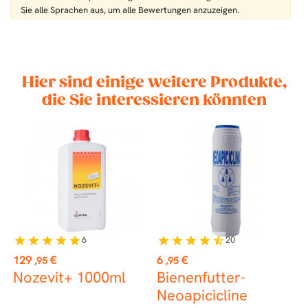
Sie alle Sprachen aus, um alle Bewertungen anzuzeigen.
Hier sind einige weitere Produkte,
die Sie interessieren könnten
6
20
star
star
star
star
star
star
star
star
star
star_half
Preis
Preis
P
129
€
6
€
1
,95
,95
Nozevit+ 1000ml
Bienenfutter-
Neoapicicline
b