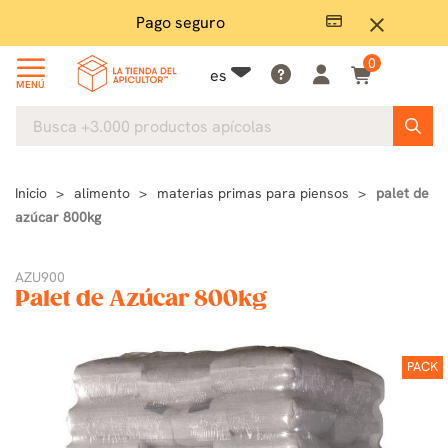
Pago seguro
close
0
es
MENÚ
Inicio
alimento
materias primas para piensos
palet de
azúcar 800kg
AZU900
Palet de Azúcar 800kg
PACK