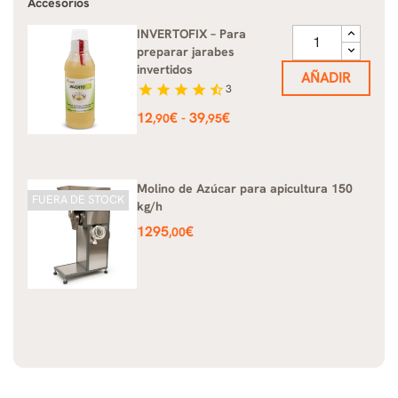
Accesorios
INVERTOFIX – Para
preparar jarabes
invertidos
AÑADIR
star
star
star
star
star_half
3
Precio
12
€
39
€
-
,90
,95
Molino de Azúcar para apicultura 150
FUERA DE STOCK
kg/h
Precio
1295
€
,00