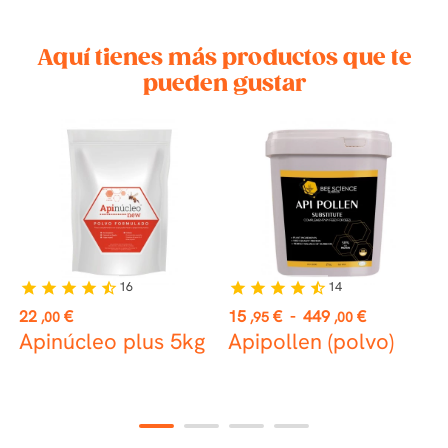
Aquí tienes más productos que te
pueden gustar
16
14
star
star
star
star
star_half
star
star
star
star
star_half
st
Precio
Precio
P
22
€
15
€
-
449
€
4
,00
,95
,00
Apinúcleo plus 5kg
Apipollen (polvo)
D
1
2
3
4