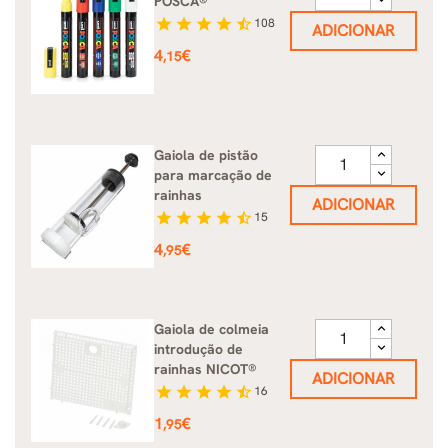
POSCA®
star
star
star
star
star_half
108
ADICIONAR
Preço
4
€
,15
Gaiola de pistão
para marcação de
rainhas
ADICIONAR
star
star
star
star
star_half
15
Preço
4
€
,95
Gaiola de colmeia
introdução de
rainhas NICOT®
ADICIONAR
star
star
star
star
star_half
16
Preço
1
€
,95