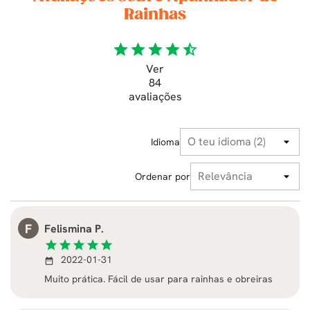
Rainhas
star
star
star
star
star_half
Ver
84
avaliações
Idioma
Ordenar por
F
Felismina P.
star
star
star
star
star
2022-01-31
date_range
Muito prática. Fácil de usar para rainhas e obreiras