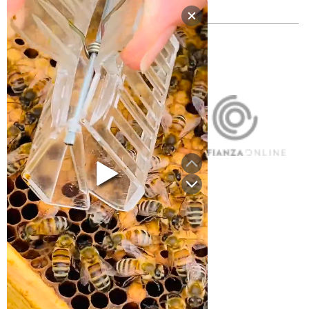
Nuestros
envíos
son
neutros
en
carbono