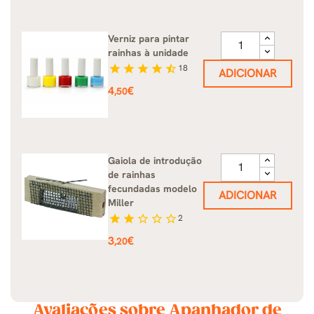
Verniz para pintar
rainhas à unidade
star
star
star
star
star_half
18
ADICIONAR
Preço
4
€
,50
Gaiola de introdução
de rainhas
fecundadas modelo
ADICIONAR
Miller
star
star
star_border
star_border
star_border
2
Preço
3
€
,20
Avaliações sobre Apanhador de