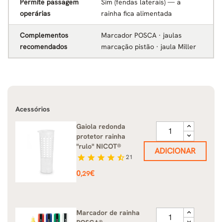
Permite passagem
Sim (fendas laterais) — a
operárias
rainha fica alimentada
Complementos
Marcador POSCA · jaulas
recomendados
marcação pistão · jaula Miller
Acessórios
Gaiola redonda
protetor rainha
"rulo" NICOT®
ADICIONAR
star
star
star
star
star_half
21
Preço
0
€
,29
Marcador de rainha