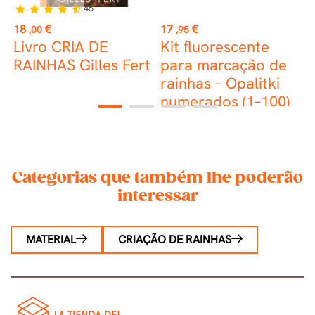
46
star
star
star
star
star_half
st
Preço
Preço
P
18
€
17
€
0
,00
,95
Livro CRIA DE
Kit fluorescente
B
RAINHAS Gilles Fert
para marcação de
rainhas – Opalitki
numerados (1–100)
1
2
3
4
Categorias que também lhe poderão
interessar
MATERIAL
CRIAÇÃO DE RAINHAS