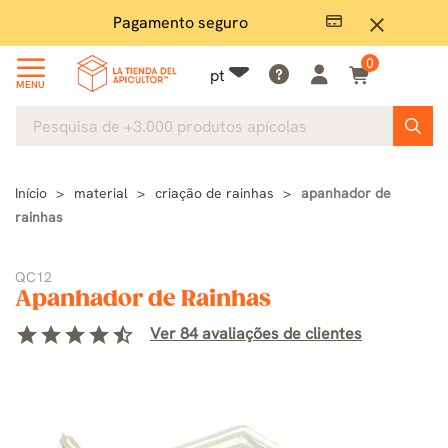
Pagamento seguro
Grand
close
0
pt
MENU
Início
material
criação de rainhas
apanhador de
rainhas
QC12
Apanhador de Rainhas
star
star
star
star
star_half
Ver 84 avaliações de clientes