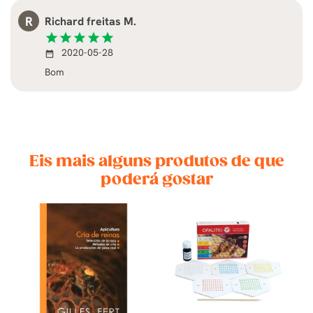
R
Richard freitas M.
star
star
star
star
star
2020-05-28
date_range
Bom
Eis mais alguns produtos de que
poderá gostar
DO