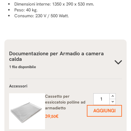
Dimensioni interne: 1350 x 390 x 530 mm.
Peso: 40 kg.
Consumo: 230 V / 500 Watt.
Documentazione per
Armadio a camera
calda
1 file disponibile
Accessori
Cassetto per
essiccatoio polline ad
armadietto
AGGIUNGI
Prezzo
39
€
,50