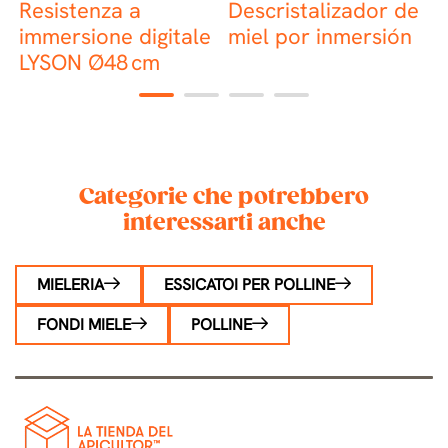
Resistenza a
Descristalizador de
immersione digitale
miel por inmersión
R
LYSON Ø48 cm
m
1
2
3
4
Categorie che potrebbero
interessarti anche
MIELERIA
ESSICATOI PER POLLINE
FONDI MIELE
POLLINE