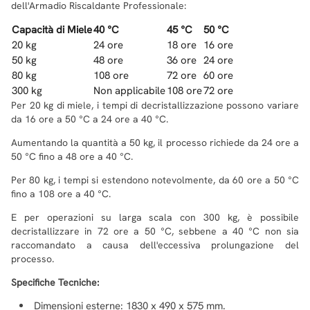
dell'Armadio Riscaldante Professionale:
Capacità di Miele
40 °C
45 °C
50 °C
20 kg
24 ore
18 ore
16 ore
50 kg
48 ore
36 ore
24 ore
80 kg
108 ore
72 ore
60 ore
300 kg
Non applicabile
108 ore
72 ore
Per 20 kg di miele, i tempi di decristallizzazione possono variare
da 16 ore a 50 °C a 24 ore a 40 °C.
Aumentando la quantità a 50 kg, il processo richiede da 24 ore a
50 °C fino a 48 ore a 40 °C.
Per 80 kg, i tempi si estendono notevolmente, da 60 ore a 50 °C
fino a 108 ore a 40 °C.
E per operazioni su larga scala con 300 kg, è possibile
decristallizzare in 72 ore a 50 °C, sebbene a 40 °C non sia
raccomandato a causa dell'eccessiva prolungazione del
processo.
Specifiche Tecniche:
Dimensioni esterne: 1830 x 490 x 575 mm.