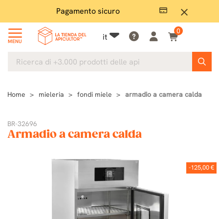
Pagamento sicuro
Ampio
close
0
it
MENU
Home
mieleria
fondi miele
armadio a camera calda
BR-32696
Armadio a camera calda
-125,00 €