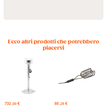
Ecco altri prodotti che potrebbero
piacervi
Prezzo
Prezzo
P
732
€
85
€
2
,00
,25