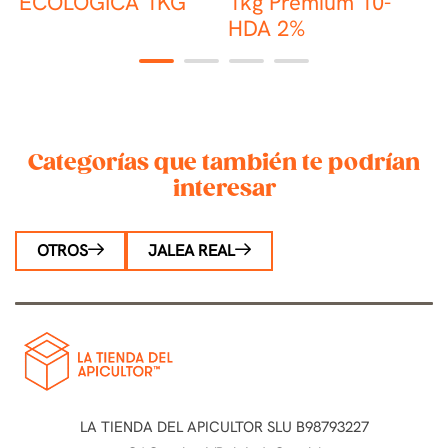
ECOLÓGICA 1KG
1kg Premium 10-
HDA 2%
1
2
3
4
Categorías que también te podrían
interesar
OTROS
JALEA REAL
LA TIENDA DEL APICULTOR SLU B98793227