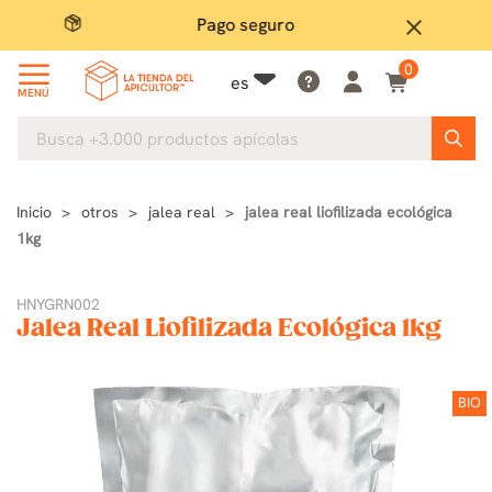
Pago seguro
close
0
es
MENÚ
Inicio
otros
jalea real
jalea real liofilizada ecológica
1kg
HNYGRN002
Jalea Real Liofilizada Ecológica 1kg
BIO