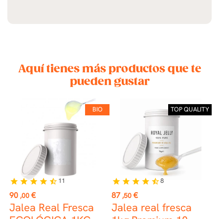
Aquí tienes más productos que te
pueden gustar
BIO
TOP QUALITY
11
8
star
star
star
star
star_half
star
star
star
star
star_half
st
Precio
Precio
P
90
€
87
€
7
,00
,50
Jalea Real Fresca
Jalea real fresca
J