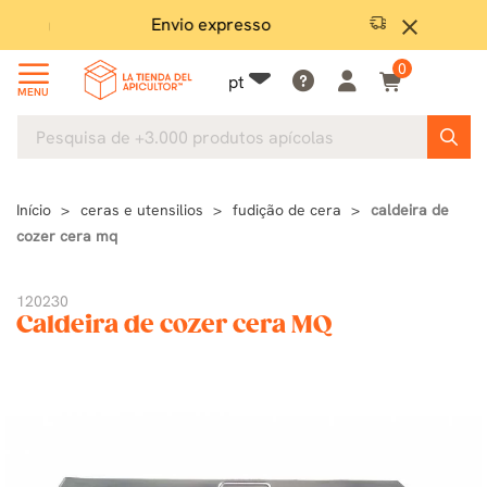
Envio expresso
Gara
close
0
pt
MENU
Início
ceras e utensilios
fudição de cera
caldeira de
cozer cera mq
120230
Caldeira de cozer cera MQ