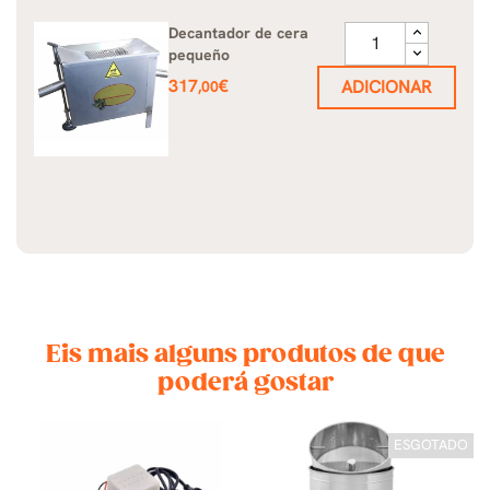
Decantador de cera
pequeño
Preço
317
€
ADICIONAR
,00
Eis mais alguns produtos de que
poderá gostar
ESGOTADO