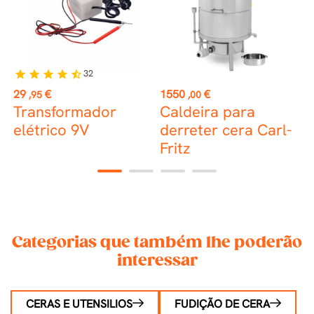
32
star
star
star
star
star_half
Preço
Preço
P
29
€
1550
€
1
,95
,00
Transformador
Caldeira para
D
elétrico 9V
derreter cera Carl-
o
Fritz
1
2
3
4
Categorias que também lhe poderão
interessar
CERAS E UTENSILIOS
FUDIÇÃO DE CERA