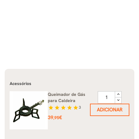
Acessórios
Queimador de Gás
para Caldeira
star
star
star
star
star
3
ADICIONAR
Preço
39
€
,95