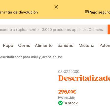
close
rantía de devolución
Pago segur
Ropa
Ceras
Alimento
Sanidad
Mieleria
Pole
escritalizador para miel y jarabe en ibc
03-0220300
Descritalizad
295
€
,00
IVA incluido
En stock