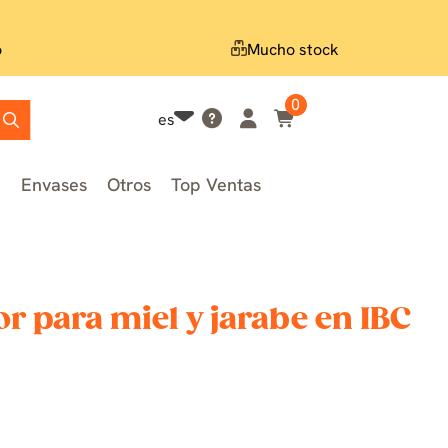
o
Mucho stock
0
es
n
Envases
Otros
Top Ventas
or para miel y jarabe en IBC