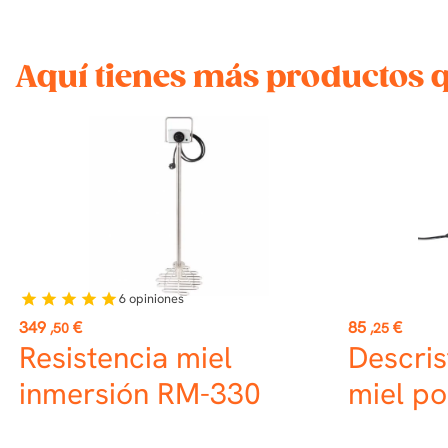
Aquí tienes más productos 
6
opiniones
star
star
star
star
star
Precio
Precio
349
€
85
€
,50
,25
Resistencia miel
Descris
inmersión RM-330
miel po