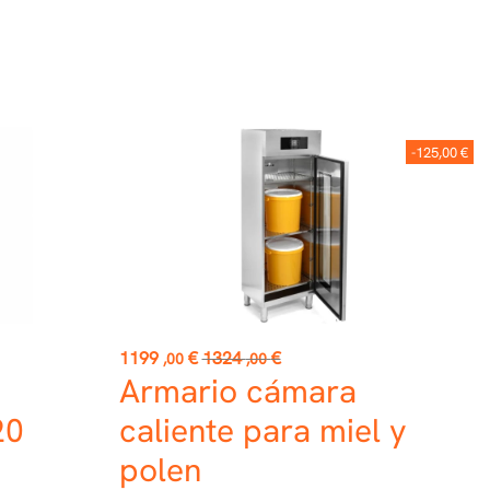
-125,00 €
Precio
Precio
1199
€
1324
€
,00
,00
base
Armario cámara
20
caliente para miel y
polen