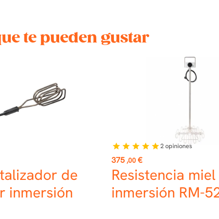
que te pueden gustar
2
opiniones
star
star
star
star
star
Precio
375
€
,00
talizador de
Resistencia miel
r inmersión
inmersión RM-5