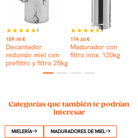
2
8
star
star
star
star
star
star
star
star
star
star_half
Precio
Precio
P
159
€
174
€
9
,95
,00
Decantador
Madurador con
redondo miel con
filtro inox. 120kg
prefiltro y filtro 25kg
1
2
3
4
Categorías que también te podrían
interesar
MIELERÍA
MADURADORES DE MIEL