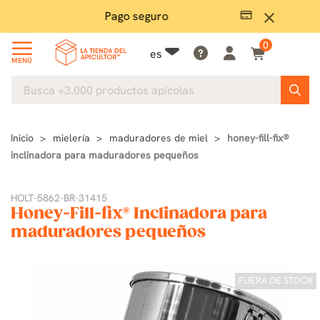
Pago seguro
close
0
es
MENÚ
Inicio
mielería
maduradores de miel
honey-fill-fix®
inclinadora para maduradores pequeños
HOLT-5862-BR-31415
Honey-Fill-fix® Inclinadora para
maduradores pequeños
FUERA DE STOCK