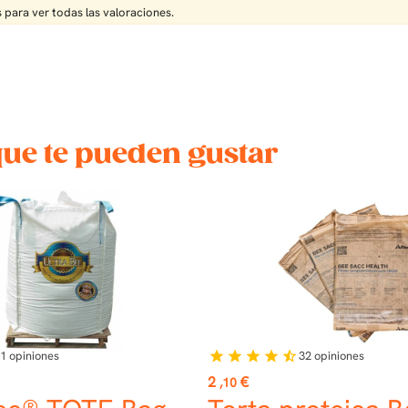
 para ver todas las valoraciones.
que te pueden gustar
1
opiniones
32
opiniones
star
star
star
star
star_half
Precio
2
€
,10