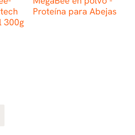
ee-
MegaBee en polvo -
ltech
Proteína para Abejas
al 300g