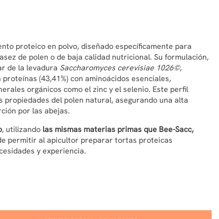
nto proteico en polvo, diseñado específicamente para
sez de polen o de baja calidad nutricional. Su formulación,
ar de la levadura
Saccharomyces cerevisiae 1026©
,
 proteínas (43,41%) con aminoácidos esenciales,
erales orgánicos como el zinc y el selenio. Este perfil
as propiedades del polen natural, asegurando una alta
ción por las abejas.
o
, utilizando
las mismas materias primas que Bee-Sacc,
e permitir al apicultor preparar tortas proteicas
cesidades y experiencia.