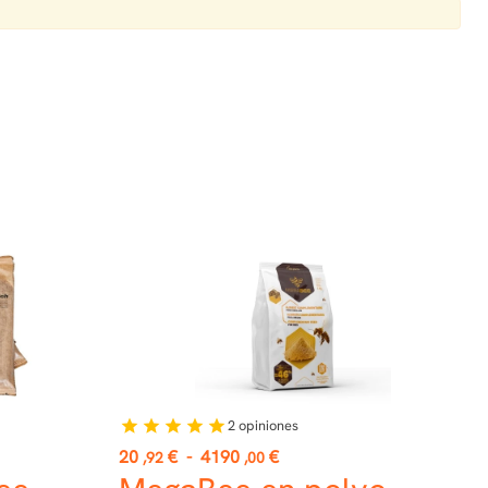
2
opiniones
star
star
star
star
star
Precio
20
€
-
4190
€
,92
,00