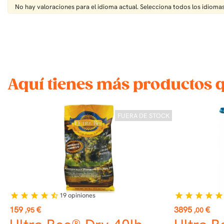
No hay valoraciones para el idioma actual. Selecciona todos los idiomas
Aquí tienes más productos 
FUERA DE STOCK
19
opiniones
star
star
star
star
star_half
star
star
star
star
star
Precio
Precio
159
€
3895
€
,95
,00