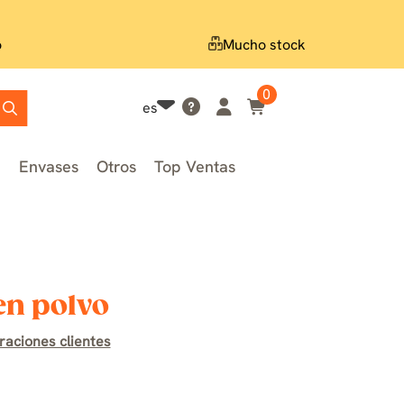
o
Mucho stock
0
es
n
Envases
Otros
Top Ventas
en polvo
raciones clientes