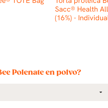
Bee® TOTE Bag
Torta proteica B
Sacc® Health Al
(16%) - Individu
Bee Polenate en polvo?