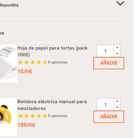
disponible
os
Hoja de papel para tortas (pack
1000)
star
star
star
star
star_half
5
opiniones
AÑADIR
Precio
15
€
,00
Batidora eléctrica manual para
mezcladores
star
star
star
star
star_half
5
opiniones
AÑADIR
Precio
159
€
,00