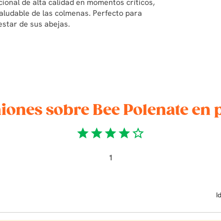
ional de alta calidad en momentos críticos,
saludable de las colmenas. Perfecto para
estar de sus abejas.
iones sobre Bee Polenate en 
star
star
star
star
star_border
1
I