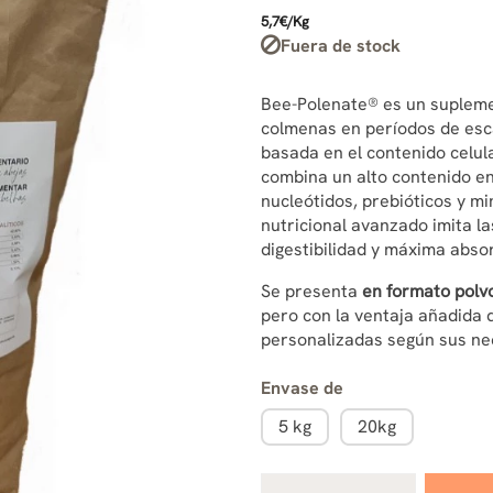
5,7€/Kg
Fuera de stock
Bee-Polenate® es un supleme
colmenas en períodos de esca
basada en el contenido celul
combina un alto contenido en
nucleótidos, prebióticos y min
nutricional avanzado imita l
digestibilidad y máxima absor
Se presenta
en formato polv
pero con la ventaja añadida d
personalizadas según sus ne
Envase de
5 kg
20kg