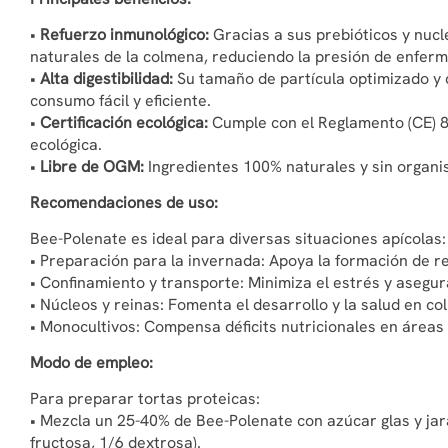
•
Refuerzo inmunológico:
Gracias a sus prebióticos y nucl
naturales de la colmena, reduciendo la presión de enfer
•
Alta digestibilidad:
Su tamaño de partícula optimizado y 
consumo fácil y eficiente.
•
Certificación ecológica:
Cumple con el Reglamento (CE) 8
ecológica.
•
Libre de OGM:
Ingredientes 100% naturales y sin organ
Recomendaciones de uso:
Bee-Polenate es ideal para diversas situaciones apícolas:
• Preparación para la invernada: Apoya la formación de re
• Confinamiento y transporte: Minimiza el estrés y asegura
• Núcleos y reinas: Fomenta el desarrollo y la salud en c
• Monocultivos: Compensa déficits nutricionales en áreas 
Modo de empleo:
Para preparar tortas proteicas:
• Mezcla un 25-40% de Bee-Polenate con azúcar glas y jar
fructosa, 1/6 dextrosa).