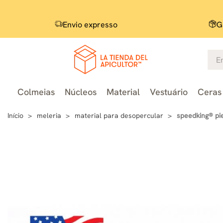
Envio expresso
G
Colmeias
Núcleos
Material
Vestuário
Ceras 
Início
meleria
material para desopercular
speedking® pi