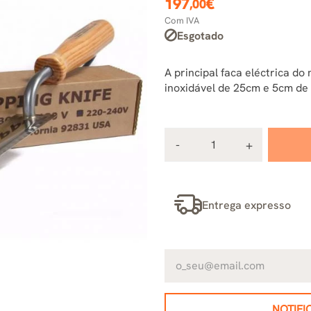
197
€
,00
Com IVA
Esgotado
A principal faca eléctrica d
inoxidável de 25cm e 5cm de
Entrega expresso
NOTIFI