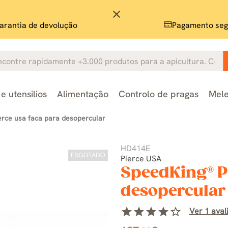
close
arantia de devolução
Pagamento seg
e utensilios
Alimentação
Controlo de pragas
Mele
erce usa faca para desopercular
HD414E
ESGOTADO
Pierce USA
SpeedKing® P
desopercular
star
star
star
star
star_border
Ver 1 aval