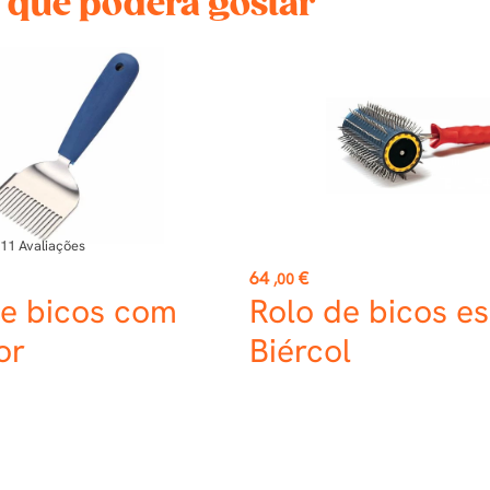
 que poderá gostar
11
Avaliações
Preço
64
€
,00
de bicos com
Rolo de bicos es
or
Biércol