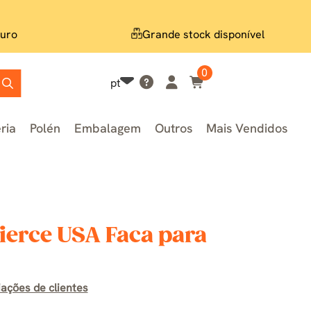
uro
Grande stock disponível
0
pt
ria
Polén
Embalagem
Outros
Mais Vendidos
ierce USA Faca para
iações de clientes