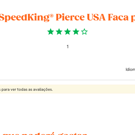
 SpeedKing® Pierce USA Faca 
star
star
star
star
star_border
1
Idio
 para ver todas as avaliações.