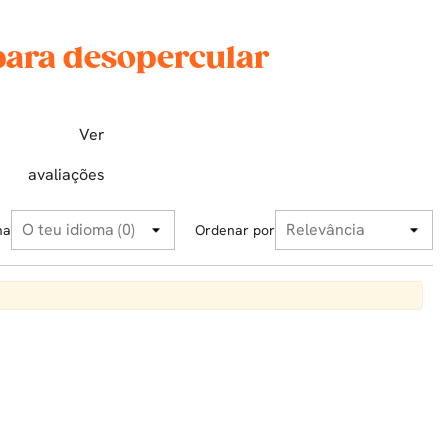
para desopercular
Ver
avaliações
ma
Ordenar por