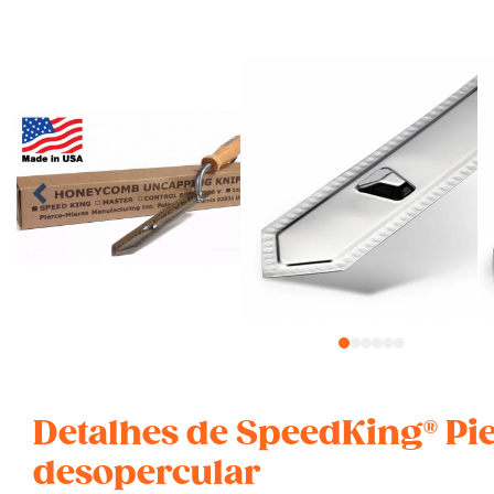
1
2
3
4
5
6
Detalhes de SpeedKing® Pi
desopercular