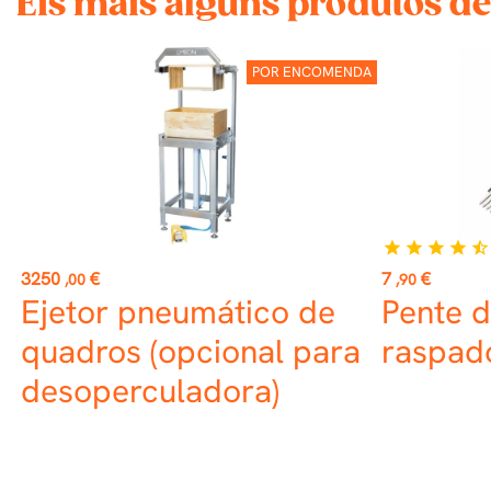
Eis mais alguns produtos de
POR ENCOMENDA
star
star
star
star
star_half
Preço
Preço
3250
€
7
€
,00
,90
Ejetor pneumático de
Pente 
quadros (opcional para
raspad
desoperculadora)