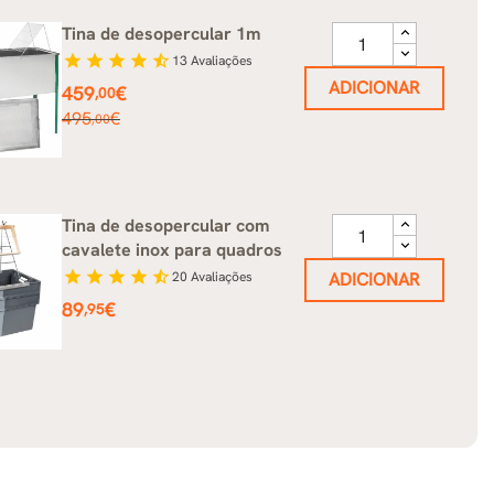
Tina de desopercular 1m
star
star
star
star
star_half
13
Avaliações
ADICIONAR
Preço
459
€
,00
Preço
495
€
,00
normal
Tina de desopercular com
cavalete inox para quadros
star
star
star
star
star_half
20
Avaliações
ADICIONAR
Preço
89
€
,95