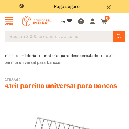
Pago seguro
close
0
es
MENÚ
Inicio
mielería
material para desoperculado
atril
parrilla universal para bancos
ATR3642
Atril parrilla universal para bancos