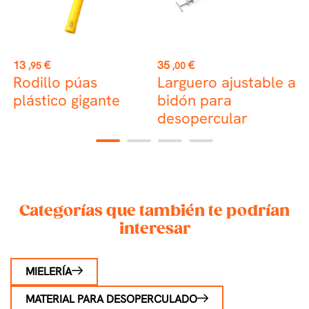
st
Precio
Precio
P
13
€
35
€
1
,95
,00
Rodillo púas
Larguero ajustable a
P
0
plástico gigante
bidón para
desopercular
1
2
3
4
Categorías que también te podrían
interesar
MIELERÍA
MATERIAL PARA DESOPERCULADO