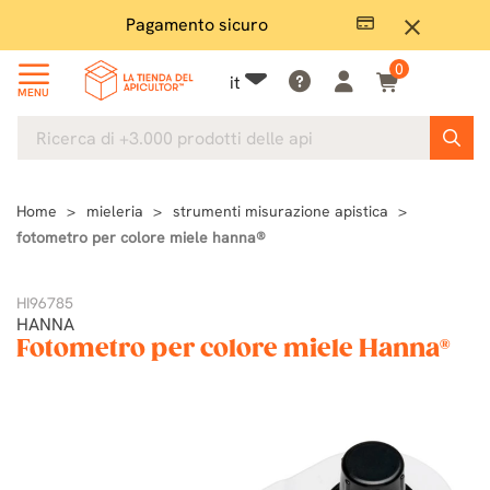
Pagamento sicuro
Ampio
close
0
it
MENU
Home
mieleria
strumenti misurazione apistica
fotometro per colore miele hanna®
HI96785
HANNA
Fotometro per colore miele Hanna®