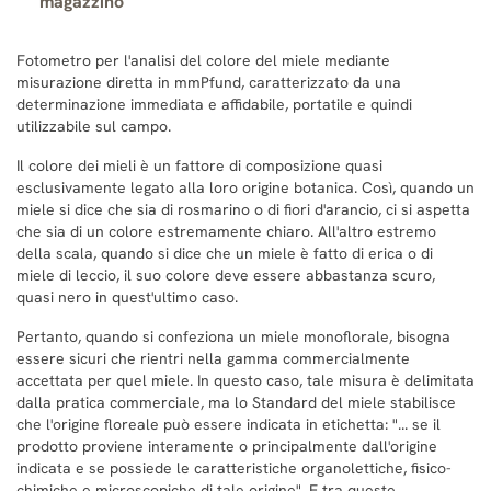
magazzino
Fotometro per l'analisi del colore del miele mediante
misurazione diretta in mmPfund, caratterizzato da una
determinazione immediata e affidabile, portatile e quindi
utilizzabile sul campo.
Il colore dei mieli è un fattore di composizione quasi
esclusivamente legato alla loro origine botanica. Così, quando un
miele si dice che sia di rosmarino o di fiori d'arancio, ci si aspetta
che sia di un colore estremamente chiaro. All'altro estremo
della scala, quando si dice che un miele è fatto di erica o di
miele di leccio, il suo colore deve essere abbastanza scuro,
quasi nero in quest'ultimo caso.
Pertanto, quando si confeziona un miele monoflorale, bisogna
essere sicuri che rientri nella gamma commercialmente
accettata per quel miele. In questo caso, tale misura è delimitata
dalla pratica commerciale, ma lo Standard del miele stabilisce
che l'origine floreale può essere indicata in etichetta: "... se il
prodotto proviene interamente o principalmente dall'origine
indicata e se possiede le caratteristiche organolettiche, fisico-
chimiche e microscopiche di tale origine". E tra queste