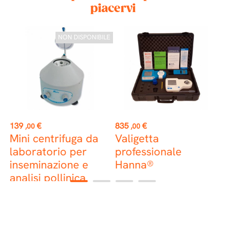
piacervi
 €
NON DISPONIBILE
st
Prezzo
Prezzo
P
139
€
835
€
1
,00
,00
Mini centrifuga da
Valigetta
K
laboratorio per
professionale
p
inseminazione e
Hanna®
m
analisi pollinica
1
2
3
4