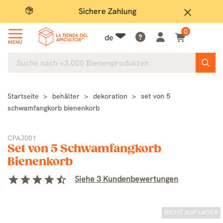
Sichere Zahlung
Groß
close
0
de
MENÜ
Startseite
behälter
dekoration
set von 5
schwamfangkorb bienenkorb
CPAJ001
Set von 5 Schwamfangkorb
Bienenkorb
star
star
star
star
star_half
Siehe 3 Kundenbewertungen
NICHT AUF LAGER