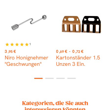
1
star
star
star
star
star
st
Preis
Preis
P
3
€
0
€
-
0
€
0
,95
,69
,72
Niro Honignehmer
Kartonständer 1.5
H
"Geschwungen"
Unzen 3 Ein.
1
2
3
4
Kategorien, die Sie auch
interessieren könnten