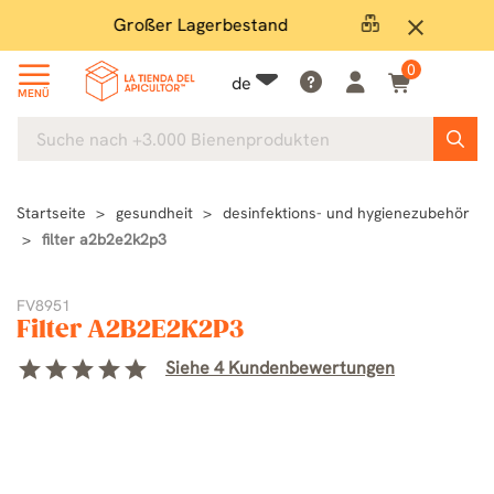
Großer Lagerbestand
E
close
0
de
MENÜ
Startseite
gesundheit
desinfektions- und hygienezubehör
filter a2b2e2k2p3
FV8951
Filter A2B2E2K2P3
star
star
star
star
star
Siehe 4 Kundenbewertungen