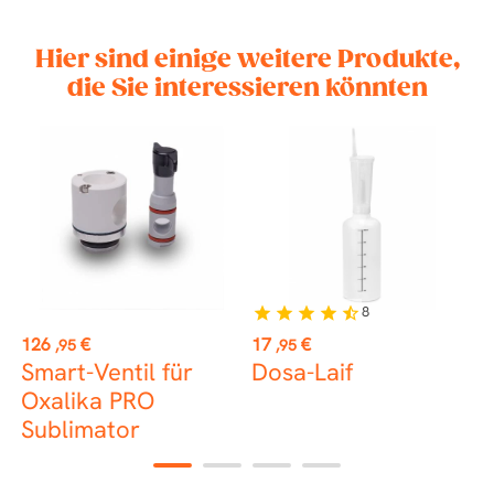
Hier sind einige weitere Produkte,
die Sie interessieren könnten
ER
8
star
star
star
star
star_half
st
Preis
Preis
P
126
€
17
€
1
,95
,95
Smart-Ventil für
Dosa-Laif
Oxalika PRO
"
Sublimator
1
2
3
4