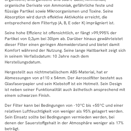
organische Derivate von Ammoniak, gefährliche feste und
flüssige Partikel sowie Mikroorganismen und Toxine. Seine
Absorption wird durch effektive Aktivkohle erreicht, die
entsprechend dem Filtertyp (A, B, E oder K) imprägniert ist.
Seine hohe Effizienz ist offensichtlich, er fängt >99,995% der
Partikel von 0,3μm bei 30lpm ab. Darüber hinaus gewährleistet
dieser Filter einen geringen Atemwiderstand und bietet damit
Komfort während der Nutzung. Seine lange Haltbarkeit zeigt sich
in seinem Verfallsdatum: 10 Jahre nach dem
Herstellungsdatum.
Hergestellt aus nichtmetallischem ABS-Material, hat er
Abmessungen von ø110 x 54mm. Der Aerosolfilter besteht aus
Glasfaserpapier und sein Klebstoff ist ein Hotmelt. Sein Design
ist neben seiner Funktionalität auch ästhetisch ansprechend mit
einem schwarzen Finish.
Der Filter kann bei Bedingungen von -10ºC bis +55ºC und einer
relativen Luftfeuchtigkeit von weniger als 95% gelagert werden.
Sein Einsatz sollte bei Bedingungen vermieden werden, bei
denen der Sauerstoffgehalt in der Atmosphäre weniger als 17%
beträgt.