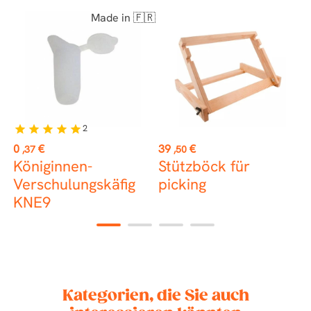
Made in 🇫🇷
 €
2
star
star
star
star
star
st
Preis
Preis
P
0
€
39
€
2
,37
,50
Königinnen-
Stützböck für
P
Verschulungskäfig
picking
B
KNE9
1
2
3
4
Kategorien, die Sie auch