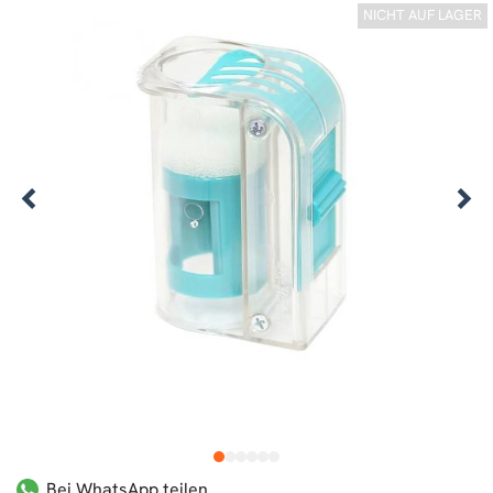
NICHT AUF LAGER
1
2
3
4
5
6
Bei WhatsApp teilen