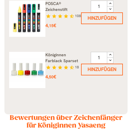
POSCA®
Zeichenstift
star
star
star
star
star_half
108
HINZUFÜGEN
Preis
4
€
,15
Königinnen
Farblack Sparset
star
star
star
star
star_half
18
HINZUFÜGEN
Preis
4
€
,50
Bewertungen über Zeichenfänger
für Königinnen Yasaeng