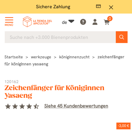
Sichere Zahlung
Groß
close
0
de
MENÜ
Startseite
werkzeuge
königinnenzucht
zeichenfänger
für königinnen yasaeng
120162
Zeichenfänger für Königinnen
Yasaeng
star
star
star
star
star_half
Siehe 45 Kundenbewertungen
-3,00 €