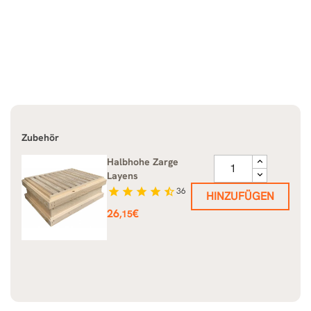
Zubehör
Halbhohe Zarge
Layens
star
star
star
star
star_half
36
HINZUFÜGEN
Preis
26
€
,15