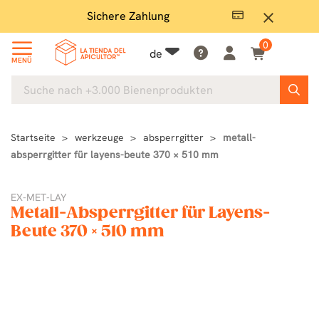
Sichere Zahlung
Groß
close
0
de
MENÜ
Startseite
werkzeuge
absperrgitter
metall-
absperrgitter für layens-beute 370 × 510 mm
EX-MET-LAY
Metall-Absperrgitter für Layens-
Beute 370 × 510 mm