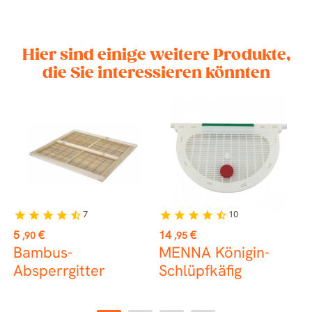
Hier sind einige weitere Produkte,
die Sie interessieren könnten
ER
🇷
7
10
star
star
star
star
star_half
star
star
star
star
star_half
st
Preis
Preis
P
5
€
14
€
3
,90
,95
Bambus-
MENNA Königin-
B
Absperrgitter
Schlüpfkäfig
s
A