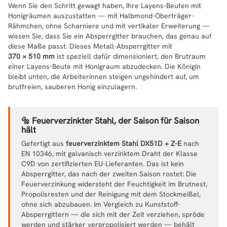
Wenn Sie den Schritt gewagt haben, Ihre Layens-Beuten mit
Honigräumen auszustatten — mit Halbmond-Oberträger-
Rähmchen, ohne Scharniere und mit vertikaler Erweiterung —
wissen Sie, dass Sie ein Absperrgitter brauchen, das genau auf
diese Maße passt. Dieses Metall-Absperrgitter mit
370 × 510 mm
ist speziell dafür dimensioniert, den Brutraum
einer Layens-Beute mit Honigraum abzudecken. Die Königin
bleibt unten, die Arbeiterinnen steigen ungehindert auf, um
brutfreien, sauberen Honig einzulagern.
🔩 Feuerverzinkter Stahl, der Saison für Saison
hält
Gefertigt aus
feuerverzinktem Stahl DX51D + Z-E
nach
EN 10346, mit galvanisch verzinktem Draht der Klasse
C9D von zertifizierten EU-Lieferanten. Das ist kein
Absperrgitter, das nach der zweiten Saison rostet: Die
Feuerverzinkung widersteht der Feuchtigkeit im Brutnest,
Propolisresten und der Reinigung mit dem Stockmeißel,
ohne sich abzubauen. Im Vergleich zu Kunststoff-
Absperrgittern — die sich mit der Zeit verziehen, spröde
werden und stärker verpropolisiert werden — behält