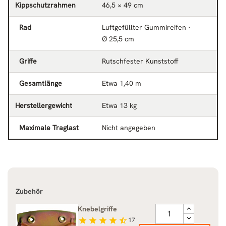
Kippschutz­rahmen
46,5 × 49 cm
Rad
Luftgefüllter Gummireifen ·
Ø 25,5 cm
Griffe
Rutschfester Kunststoff
Gesamtlänge
Etwa 1,40 m
Herstellergewicht
Etwa 13 kg
Maximale Traglast
Nicht angegeben
Zubehör
Knebelgriffe
star
star
star
star
star_half
17