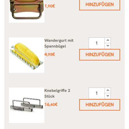
HINZUFÜGEN
Preis
1
€
,90
Wandergurt mit
Spannbügel
Preis
4
€
HINZUFÜGEN
,95
Knebelgriffe 2
Stück
Preis
16
€
HINZUFÜGEN
,40