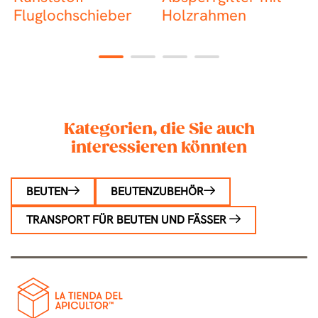
Fluglochschieber
Holzrahmen
g
L
H
1
2
3
4
Kategorien, die Sie auch
interessieren könnten
BEUTEN
BEUTENZUBEHÖR
TRANSPORT FÜR BEUTEN UND FÄSSER