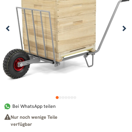
1
2
3
4
5
6
7
Bei WhatsApp teilen
Nur noch wenige Teile
verfügbar