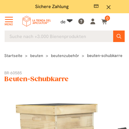
Sichere Zahlung
Groß
close
0
de
MENÜ
Startseite
beuten
beutenzubehör
beuten-schubkarre
BR-60585
Beuten-Schubkarre