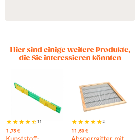
Hier sind einige weitere Produkte,
die Sie interessieren könnten
ER
11
2
star
star
star
star
star_half
star
star
star
star
star
st
Preis
Preis
P
1
€
11
€
1
,75
,50
Kunststoff-
Absperrgitter mit