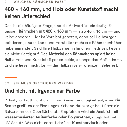
01 · WELCHES RÄHMCHEN PASST
480 × 160 mm, und Holz oder Kunststoff macht
keinen Unterschied
Das ist die häufigste Frage, und die Antwort ist eindeutig: Es
passen
Rähmchen mit 480 × 160 mm
— also 48 × 16 cm — und
keine anderen. Hier ist Vorsicht geboten, denn bei Halbzargen
existieren je nach Land und Hersteller mehrere Rähmchenhöhen
nebeneinander: Sind Ihre Halbzargenrähmchen niedriger, liegen
sie nicht richtig auf. Das
Material des Rähmchens spielt keine
Rolle
: Holz und Kunststoff gehen beide, solange das Maß stimmt.
Und sie liegen nicht bei — die Halbzarge wird einzeln geliefert.
02 · SIE MUSS GESTRICHEN WERDEN
Und nicht mit irgendeiner Farbe
Polystyrol fault nicht und nimmt keine Feuchtigkeit auf, aber
die
Sonne greift es an
: Eine ungestrichene Halbzarge baut über die
Saisons an der Oberfläche ab. Empfohlen wird
ein Anstrich mit
wasserbasierter Außenfarbe oder Polyurethan
, möglichst mit
UV-Schutz. Was nicht darauf darf, ist
Kunstharzlack oder