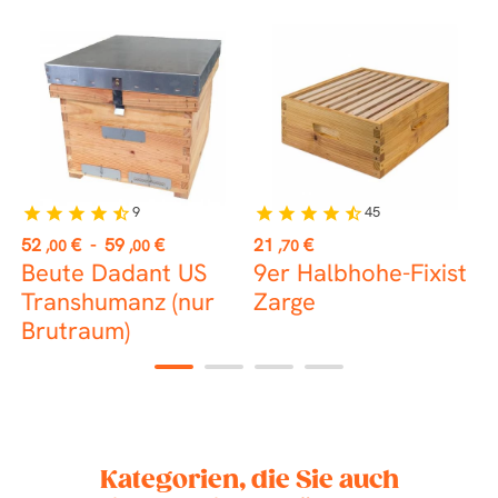
9
45
star
star
star
star
star_half
star
star
star
star
star_half
st
Preis
Preis
P
52
€
-
59
€
21
€
7
,00
,00
,70
Beute Dadant US
9er Halbhohe-Fixist
Transhumanz (nur
Zarge
Brutraum)
1
2
3
4
Kategorien, die Sie auch