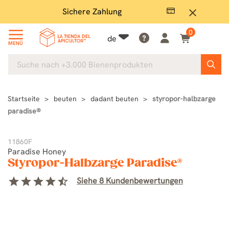
Sichere Zahlung
Groß
close
0
de
MENÜ
Startseite
beuten
dadant beuten
styropor-halbzarge
paradise®
11860F
Paradise Honey
Styropor-Halbzarge Paradise®
star
star
star
star
star_half
Siehe 8 Kundenbewertungen