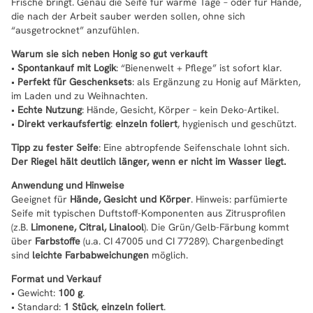
Frische bringt. Genau die Seife für warme Tage – oder für Hände,
die nach der Arbeit sauber werden sollen, ohne sich
“ausgetrocknet” anzufühlen.
Warum sie sich neben Honig so gut verkauft
•
Spontankauf mit Logik
: “Bienenwelt + Pflege” ist sofort klar.
•
Perfekt für Geschenksets
: als Ergänzung zu Honig auf Märkten,
im Laden und zu Weihnachten.
•
Echte Nutzung
: Hände, Gesicht, Körper – kein Deko-Artikel.
•
Direkt verkaufsfertig
:
einzeln foliert
, hygienisch und geschützt.
Tipp zu fester Seife
: Eine abtropfende Seifenschale lohnt sich.
Der Riegel hält deutlich länger, wenn er nicht im Wasser liegt.
Anwendung und Hinweise
Geeignet für
Hände, Gesicht und Körper
. Hinweis: parfümierte
Seife mit typischen Duftstoff-Komponenten aus Zitrusprofilen
(z.B.
Limonene, Citral, Linalool
). Die Grün/Gelb-Färbung kommt
über
Farbstoffe
(u.a. CI 47005 und CI 77289). Chargenbedingt
sind
leichte Farbabweichungen
möglich.
Format und Verkauf
• Gewicht:
100 g
.
• Standard:
1 Stück
,
einzeln foliert
.