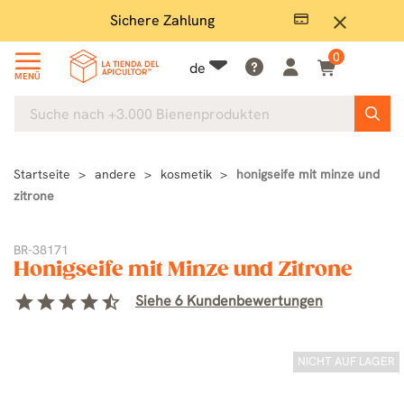
Sichere Zahlung
Groß
close
0
de
MENÜ
Startseite
andere
kosmetik
honigseife mit minze und
zitrone
BR-38171
Honigseife mit Minze und Zitrone
star
star
star
star
star_half
Siehe 6 Kundenbewertungen
NICHT AUF LAGER