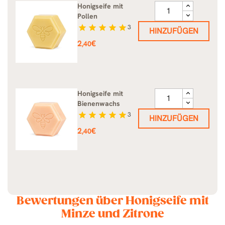
Honigseife mit
Pollen
star
star
star
star
star
3
HINZUFÜGEN
Preis
2
€
,40
Honigseife mit
Bienenwachs
star
star
star
star
star
3
HINZUFÜGEN
Preis
2
€
,40
Bewertungen über Honigseife mit
Minze und Zitrone