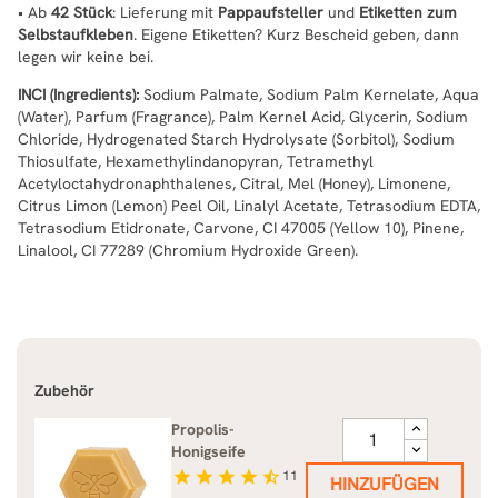
• Ab
42 Stück
: Lieferung mit
Pappaufsteller
und
Etiketten zum
Selbstaufkleben
. Eigene Etiketten? Kurz Bescheid geben, dann
legen wir keine bei.
INCI (Ingredients):
Sodium Palmate, Sodium Palm Kernelate, Aqua
(Water), Parfum (Fragrance), Palm Kernel Acid, Glycerin, Sodium
Chloride, Hydrogenated Starch Hydrolysate (Sorbitol), Sodium
Thiosulfate, Hexamethylindanopyran, Tetramethyl
Acetyloctahydronaphthalenes, Citral, Mel (Honey), Limonene,
Citrus Limon (Lemon) Peel Oil, Linalyl Acetate, Tetrasodium EDTA,
Tetrasodium Etidronate, Carvone, CI 47005 (Yellow 10), Pinene,
Linalool, CI 77289 (Chromium Hydroxide Green).
Zubehör
Propolis-
Honigseife
star
star
star
star
star_half
11
HINZUFÜGEN