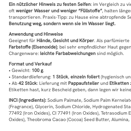
Ein nützlicher Hinweis zu festen Seifen
: im Vergleich zu v
oft
weniger Wasser und weniger “Füllstoffe”
, halten läng
transportieren. Praxis-Tipp: zu Hause eine abtropfende S
Benutzung weg, sondern wenn sie im Wasser liegt.
Anwendung und Hinweise
Geeignet für
Hände, Gesicht und Körper
. Als parfümierte
Farbstoffe (Eisenoxide)
; bei sehr empfindlicher Haut gege
Chargenware:
leichte Farbabweichungen
sind möglich.
Format und Verkauf
• Gewicht:
100 g
.
• Standardlieferung:
1 Stück
,
einzeln foliert
(hygienisch un
• Ab
42 Stück
: Lieferung mit
Pappaufsteller
und
Etiketten
Etiketten hast, kurz Bescheid geben, dann legen wir keine
INCI (Ingredients):
Sodium Palmate, Sodium Palm Kernelate
(Fragrance), Glycerin, Sodium Chloride, Hydrogenated Star
77492 (Iron Oxides), CI 77491 (Iron Oxides), Tetrasodium 
Oxides), Theobroma Cacao (Cocoa) Seed Butter, Alumina,