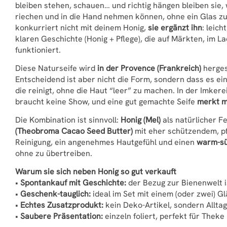
bleiben stehen, schauen… und richtig hängen bleiben sie,
riechen und in die Hand nehmen können, ohne ein Glas zu 
konkurriert nicht mit deinem Honig,
sie ergänzt ihn
: leic
klaren Geschichte (Honig + Pflege), die auf Märkten, im 
funktioniert.
Diese Naturseife wird
in der Provence (Frankreich)
herges
Entscheidend ist aber nicht die Form, sondern dass es ein 
die reinigt, ohne die Haut “leer” zu machen. In der Imkere
braucht keine Show, und eine gut gemachte Seife
merkt m
Die Kombination ist sinnvoll:
Honig (Mel)
als natürlicher F
(Theobroma Cacao Seed Butter)
mit eher schützendem, pf
Reinigung, ein angenehmes Hautgefühl und einen
warm-sü
ohne zu übertreiben.
Warum sie sich neben Honig so gut verkauft
•
Spontankauf mit Geschichte:
der Bezug zur Bienenwelt i
•
Geschenk-tauglich:
ideal im Set mit einem (oder zwei) G
•
Echtes Zusatzprodukt:
kein Deko-Artikel, sondern Alltag
•
Saubere Präsentation:
einzeln foliert, perfekt für Theke