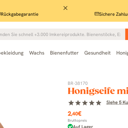
close
Rückgabegarantie
Sichere Zahlu
ekleidung
Wachs
Bienenfutter
Gesundheit
Honi
BR-38170
Honigseife m
star
star
star
star
star
Siehe 5 K
2
€
,40
Bruttopreis
Auf Lager