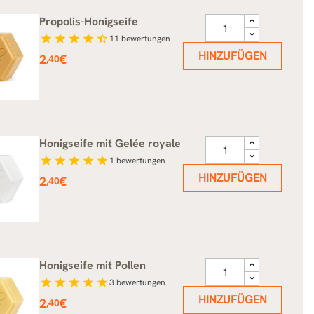
Propolis-Honigseife
star
star
star
star
star_half
11
bewertungen
HINZUFÜGEN
Preis
2
€
,40
Honigseife mit Gelée royale
star
star
star
star
star
1
bewertungen
HINZUFÜGEN
Preis
2
€
,40
Honigseife mit Pollen
star
star
star
star
star
3
bewertungen
HINZUFÜGEN
Preis
2
€
,40