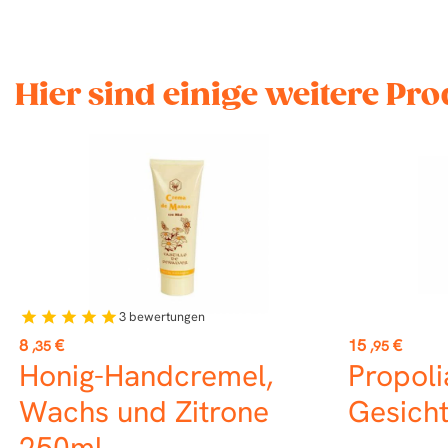
Hier sind einige weitere Pro
3
bewertungen
star
star
star
star
star
Preis
Preis
8
€
15
€
,35
,95
Honig-Handcremel,
Propol
Wachs und Zitrone
Gesicht
250ml