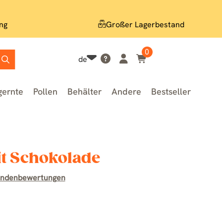
ng
Großer Lagerbestand
0
de
gernte
Pollen
Behälter
Andere
Bestseller
it Schokolade
undenbewertungen