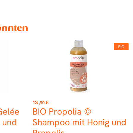
könnten
BIO
Preis
13
€
,90
Gelée
BIO Propolia ©
n und
Shampoo mit Honig und
Propolis