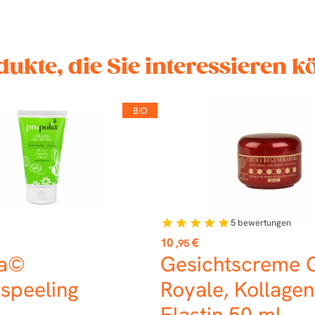
dukte, die Sie interessieren 
BIO
5
bewertungen
star
star
star
star
star
Preis
10
€
,95
ia©
Gesichtscreme 
speeling
Royale, Kollage
Elastin 50 ml