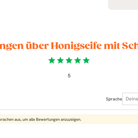
ngen über Honigseife mit Sc
star
star
star
star
star
5
Sprache
Sprachen aus, um alle Bewertungen anzuzeigen.