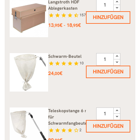
Langstroth HDF
Ablegerkasten
star
star
star
star
star_half
157
HINZUFÜGEN
Preis
13
€
18
€
-
,95
,95
Schwarm-Beutel
star
star
star
star
star
10
HINZUFÜGEN
Preis
24
€
,00
Teleskopstange 6 m
für
Schwarmfangbeutel
HINZUFÜGEN
star
star
star
star
star_border
2
Preis