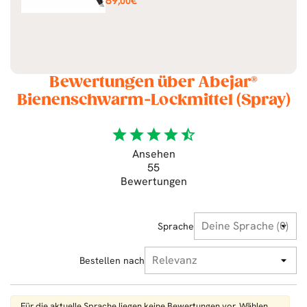
89
€
,00
Bewertungen über Abejar®
Bienenschwarm-Lockmittel (Spray)
star
star
star
star
star_half
Ansehen
55
Bewertungen
Sprache
Bestellen nach
Für die aktuelle Sprache liegen keine Bewertungen vor. Wählen