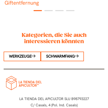
Giftentfernung
A
l
1
2
3
4
Kategorien, die Sie auch
interessieren könnten
WERKZEUGE
SCHWARMFANG
LA TIENDA DEL APICULTOR SLU B98793227
C/ Casals, 4 (Pol. Ind. Casals)