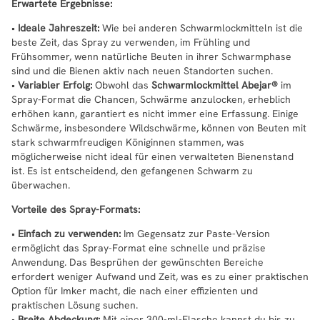
Erwartete Ergebnisse:
•
Ideale Jahreszeit:
Wie bei anderen Schwarmlockmitteln ist die
beste Zeit, das Spray zu verwenden, im Frühling und
Frühsommer, wenn natürliche Beuten in ihrer Schwarmphase
sind und die Bienen aktiv nach neuen Standorten suchen.
•
Variabler Erfolg:
Obwohl das
Schwarmlockmittel Abejar®
im
Spray-Format die Chancen, Schwärme anzulocken, erheblich
erhöhen kann, garantiert es nicht immer eine Erfassung. Einige
Schwärme, insbesondere Wildschwärme, können von Beuten mit
stark schwarmfreudigen Königinnen stammen, was
möglicherweise nicht ideal für einen verwalteten Bienenstand
ist. Es ist entscheidend, den gefangenen Schwarm zu
überwachen.
Vorteile des Spray-Formats:
•
Einfach zu verwenden:
Im Gegensatz zur Paste-Version
ermöglicht das Spray-Format eine schnelle und präzise
Anwendung. Das Besprühen der gewünschten Bereiche
erfordert weniger Aufwand und Zeit, was es zu einer praktischen
Option für Imker macht, die nach einer effizienten und
praktischen Lösung suchen.
•
Breite Abdeckung:
Mit einer 300-ml-Flasche kannst du bis zu