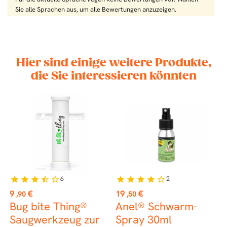
Sie alle Sprachen aus, um alle Bewertungen anzuzeigen.
Hier sind einige weitere Produkte,
die Sie interessieren könnten
6
2
star
star
star
star_half
star_border
star
star
star
star
star_border
Preis
Preis
P
9
€
19
€
7
,90
,50
Bug bite Thing®
Anel® Schwarm-
N
Saugwerkzeug zur
Spray 30ml
T