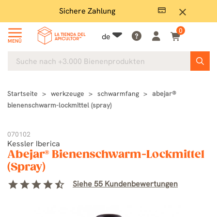
Sichere Zahlung
Groß
close
0
de
MENÜ
Startseite
werkzeuge
schwarmfang
abejar®
bienenschwarm-lockmittel (spray)
070102
Kessler Iberica
Abejar® Bienenschwarm-Lockmittel
(Spray)
star
star
star
star
star_half
Siehe 55 Kundenbewertungen