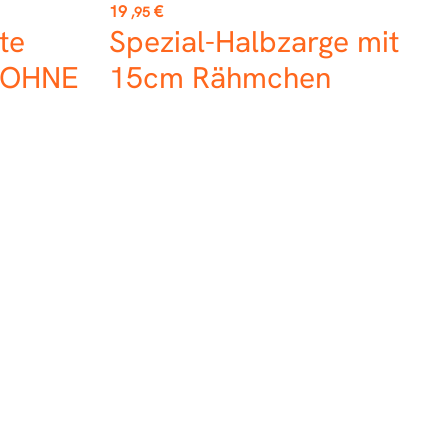
Preis
19
€
,95
te
Spezial-Halbzarge mit
) OHNE
15cm Rähmchen