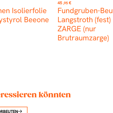
Preis
45
€
,95
n Isolierfolie
Fundgruben-Beu
ystyrol Beeone
Langstroth (fest
ZARGE (nur
Brutraumzarge)
teressieren könnten
ORBEUTEN