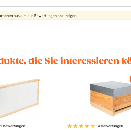
Sprachen aus, um alle Bewertungen anzuzeigen.
dukte, die Sie interessieren 
9
bewertungen
14
bewertungen
star
star
star
star
star_half