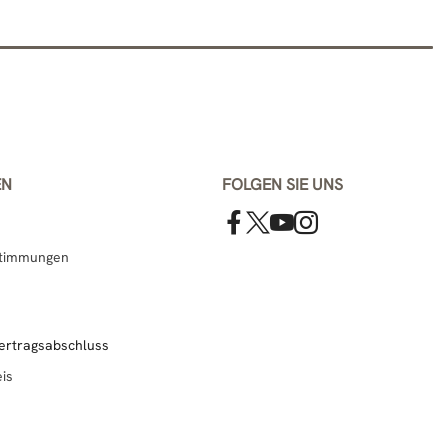
EN
FOLGEN SIE UNS
stimmungen
er­trags­ab­schluss
eis