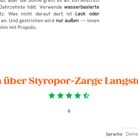
uf, aber die Sonne greift es an: Ein Anstrich
e Jahrzehnte hält. Verwende
wasserbasierte
tz. Was nicht darauf darf, ist
Lack oder
ol an. Und gestrichen wird
nur außen
— innen
hin mit Propolis.
über Styropor-Zarge Langst
star
star
star
star
star_half
6
Sprache