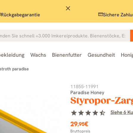
close
Rückgabegarantie
Sichere Zahlu
ekleidung
Wachs
Bienenfutter
Gesundheit
Honi
stroth paradise
11855-11991
Paradise Honey
Styropor-Zar
star
star
star
star
star_half
Siehe 6 K
29
€
,95
Bruttopreis