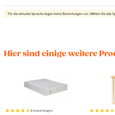
Für die aktuelle Sprache liegen keine Bewertungen vor. Wählen Sie alle 
Hier sind einige weitere Pro
8
bewertungen
star
star
star
star
star_half
star
star
star
star
star_half