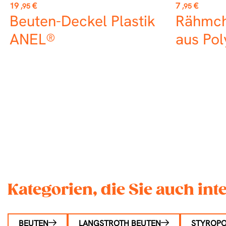
Preis
Preis
19
€
7
€
,95
,95
Beuten-Deckel Plastik
Rähmche
ANEL®
aus Pol
Kategorien, die Sie auch in
BEUTEN
LANGSTROTH BEUTEN
STYROP