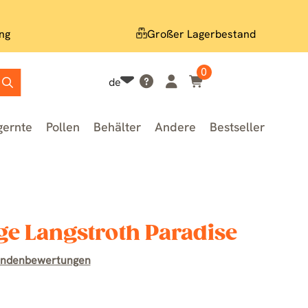
ng
Großer Lagerbestand
0
de
gernte
Pollen
Behälter
Andere
Bestseller
ge Langstroth Paradise
undenbewertungen