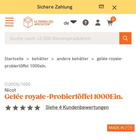
Sichere Zahlung
Groß
close
0
de
MENÜ
Startseite
behälter
andere behälter
gelée royale-
probierlöffel 1000ein.
CUDOS/1000
Nicot
Gelée royale-Probierlöffel 1000Ein.
star
star
star
star
star
Siehe 4 Kundenbewertungen
MADE IN 🇫🇷