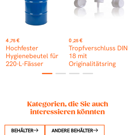
Preis
Preis
P
4
€
0
€
1
,75
,25
Hochfester
Tropfverschluss DIN
L
Hygienebeutel für
18 mit
K
220-L-Fässer
Originalitätsring
d
P
1
2
3
4
Kategorien, die Sie auch
interessieren könnten
BEHÄLTER
ANDERE BEHÄLTER