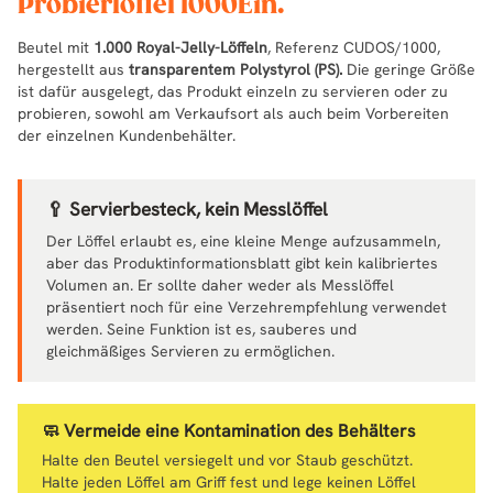
Probierlöffel 1000Ein.
Beutel mit
1.000 Royal-Jelly-Löffeln
, Referenz CUDOS/1000,
hergestellt aus
transparentem Polystyrol (PS).
Die geringe Größe
ist dafür ausgelegt, das Produkt einzeln zu servieren oder zu
probieren, sowohl am Verkaufsort als auch beim Vorbereiten
der einzelnen Kundenbehälter.
🥄 Servierbesteck, kein Messlöffel
Der Löffel erlaubt es, eine kleine Menge aufzusammeln,
aber das Produktinformationsblatt gibt kein kalibriertes
Volumen an. Er sollte daher weder als Messlöffel
präsentiert noch für eine Verzehrempfehlung verwendet
werden. Seine Funktion ist es, sauberes und
gleichmäßiges Servieren zu ermöglichen.
🧼 Vermeide eine Kontamination des Behälters
Halte den Beutel versiegelt und vor Staub geschützt.
Halte jeden Löffel am Griff fest und lege keinen Löffel