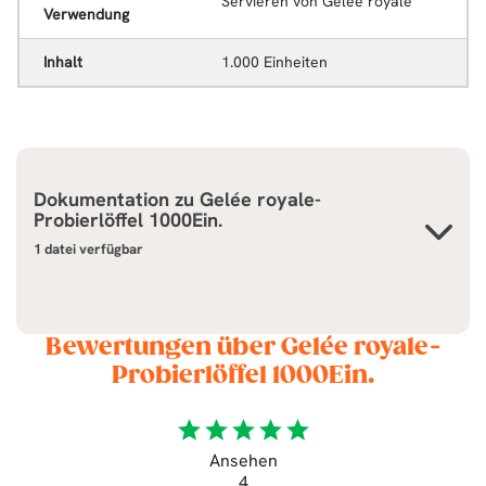
Servieren von Gelée royale
Verwendung
Inhalt
1.000 Einheiten
Dokumentation zu
Gelée royale-
Probierlöffel 1000Ein.
1 datei verfügbar
Bewertungen über Gelée royale-
Probierlöffel 1000Ein.
star
star
star
star
star
Ansehen
4