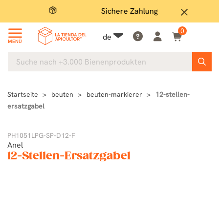
Sichere Zahlung
Gro
close
0
de
MENÜ
Startseite
beuten
beuten-markierer
12-stellen-
ersatzgabel
PH1051LPG-SP-D12-F
Anel
12-Stellen-Ersatzgabel