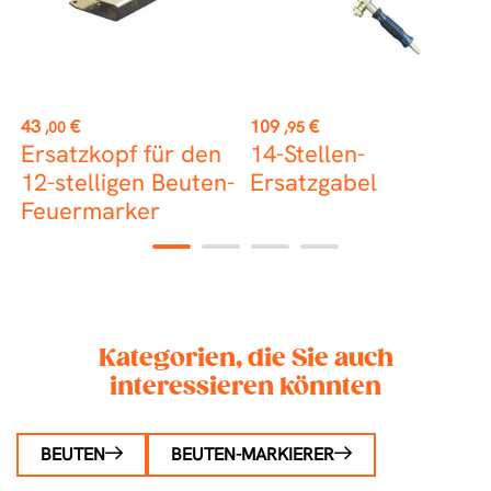
st
Preis
Preis
P
43
€
109
€
2
,00
,95
Ersatzkopf für den
14-Stellen-
E
12-stelligen Beuten-
Ersatzgabel
ichnung
Feuermarker
1
2
3
4
Kategorien, die Sie auch
interessieren könnten
BEUTEN
BEUTEN-MARKIERER