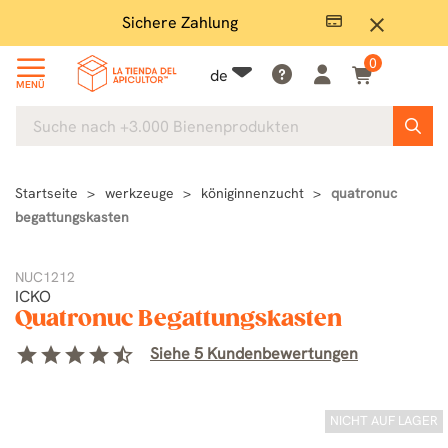
Sichere Zahlung
Groß
close
0
de
MENÜ
Startseite
werkzeuge
königinnenzucht
quatronuc
begattungskasten
NUC1212
ICKO
Quatronuc Begattungskasten
star
star
star
star
star_half
Siehe 5 Kundenbewertungen
NICHT AUF LAGER