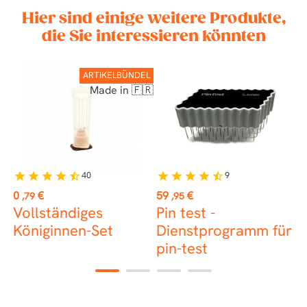
Hier sind einige weitere Produkte,
die Sie interessieren könnten
ARTIKELBÜNDEL
Made in 🇫🇷
40
9
star
star
star
star
star_half
star
star
star
star
star_half
st
Preis
Preis
P
0
€
59
€
1
,79
,95
x
Vollständiges
Pin test -
M
Königinnen-Set
Dienstprogramm für
pin-test
1
2
3
4