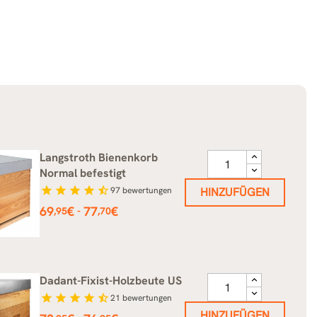
Langstroth Bienenkorb
Normal befestigt
star
star
star
star
star_half
97
bewertungen
HINZUFÜGEN
Preis
69
€
77
€
-
,95
,70
Dadant-Fixist-Holzbeute US
star
star
star
star
star_half
21
bewertungen
HINZUFÜGEN
Preis