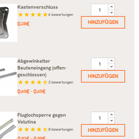
Kastenverschluss
star
star
star
star
star
6
bewertungen
HINZUFÜGEN
Preis
0
€
,28
Abgewinkelter
Beuteneingang (offen-
geschlossen)
HINZUFÜGEN
star
star
star
star
star_half
3
bewertungen
Preis
0
€
0
€
-
,60
,65
Fluglochsperre gegen
Velutina
star
star
star
star
star_half
8
bewertungen
HINZUFÜGEN
Preis
0
€
0
€
-
,92
,99