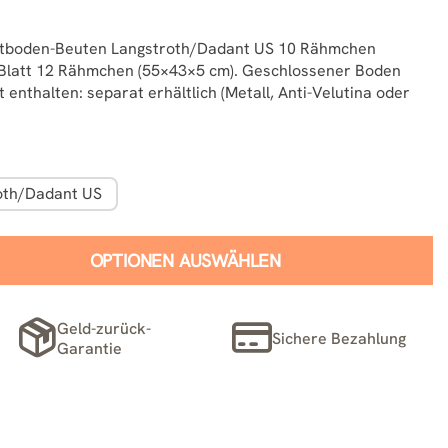
estboden-Beuten Langstroth/Dadant US 10 Rähmchen
 Blatt 12 Rähmchen (55×43×5 cm). Geschlossener Boden
t enthalten: separat erhältlich (Metall, Anti-Velutina oder
oth/Dadant US
OPTIONEN AUSWÄHLEN
Geld-zurück-
Sichere Bezahlung
Garantie