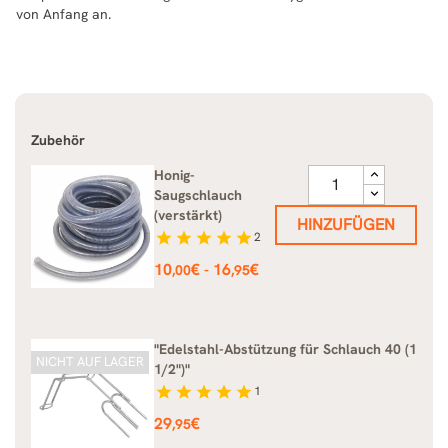
von Anfang an.
Zubehör
Honig-
Saugschlauch
(verstärkt)
HINZUFÜGEN
star
star
star
star
star
2
Preis
10
€
16
€
-
,00
,95
"Edelstahl-Abstützung für Schlauch 40 (1
NICHT AUF LAGER
1/2")"
star
star
star
star
star
1
Preis
29
€
,95