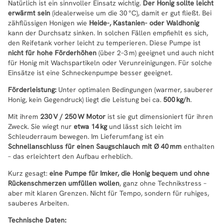
Natürlich ist ein sinnvoller Einsatz wichtig.
Der Honig sollte leicht
erwärmt sein
(idealerweise um die 30 °C), damit er gut fließt. Bei
zähflüssigen Honigen wie
Heide-, Kastanien- oder Waldhonig
kann der Durchsatz sinken. In solchen Fällen empfiehlt es sich,
den Reifetank vorher leicht zu temperieren. Diese Pumpe ist
nicht für hohe Förderhöhen
(über 2–3 m) geeignet und auch nicht
für Honig mit Wachspartikeln oder Verunreinigungen. Für solche
Einsätze ist eine Schneckenpumpe besser geeignet.
Förderleistung:
Unter optimalen Bedingungen (warmer, sauberer
Honig, kein Gegendruck) liegt die Leistung bei ca.
500 kg/h
.
Mit ihrem
230 V / 250 W Motor
ist sie gut dimensioniert für ihren
Zweck. Sie wiegt nur
etwa 14 kg
und lässt sich leicht im
Schleuderraum bewegen. Im Lieferumfang ist ein
Schnellanschluss für einen Saugschlauch mit Ø 40 mm
enthalten
– das erleichtert den Aufbau erheblich.
Kurz gesagt:
eine Pumpe für Imker, die Honig bequem und ohne
Rückenschmerzen umfüllen wollen
, ganz ohne Technikstress –
aber mit klaren Grenzen. Nicht für Tempo, sondern für ruhiges,
sauberes Arbeiten.
Technische Daten: