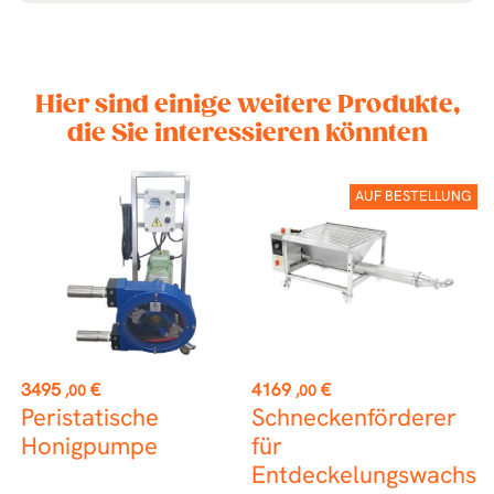
Hier sind einige weitere Produkte,
die Sie interessieren könnten
AUF BESTELLUNG
Preis
Preis
P
3495
€
4169
€
2
,00
,00
Peristatische
Schneckenförderer
P
Honigpumpe
für
Entdeckelungswachs
f