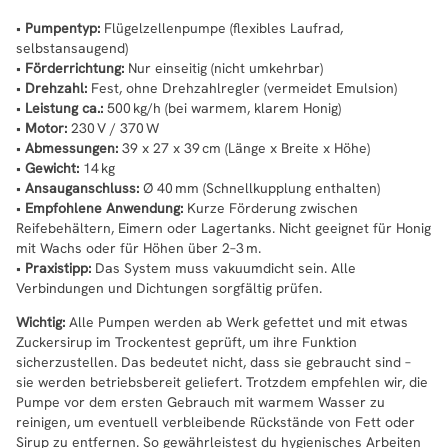
•
Pumpentyp:
Flügelzellenpumpe (flexibles Laufrad,
selbstansaugend)
•
Förderrichtung:
Nur einseitig (nicht umkehrbar)
•
Drehzahl:
Fest, ohne Drehzahlregler (vermeidet Emulsion)
•
Leistung ca.:
500 kg/h (bei warmem, klarem Honig)
•
Motor:
230 V / 370 W
•
Abmessungen:
39 x 27 x 39 cm (Länge x Breite x Höhe)
•
Gewicht:
14 kg
•
Ansauganschluss:
Ø 40 mm (Schnellkupplung enthalten)
•
Empfohlene Anwendung:
Kurze Förderung zwischen
Reifebehältern, Eimern oder Lagertanks. Nicht geeignet für Honig
mit Wachs oder für Höhen über 2–3 m.
•
Praxistipp:
Das System muss vakuumdicht sein. Alle
Verbindungen und Dichtungen sorgfältig prüfen.
Wichtig:
Alle Pumpen werden ab Werk gefettet und mit etwas
Zuckersirup im Trockentest geprüft, um ihre Funktion
sicherzustellen. Das bedeutet nicht, dass sie gebraucht sind –
sie werden betriebsbereit geliefert. Trotzdem empfehlen wir, die
Pumpe vor dem ersten Gebrauch mit warmem Wasser zu
reinigen, um eventuell verbleibende Rückstände von Fett oder
Sirup zu entfernen. So gewährleistest du hygienisches Arbeiten