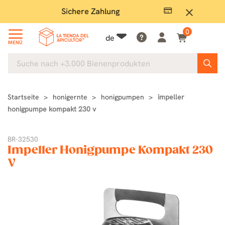
Sichere Zahlung
Groß
close
0
de
MENÜ
Startseite
honigernte
honigpumpen
impeller
honigpumpe kompakt 230 v
BR-32530
Impeller Honigpumpe Kompakt 230
V