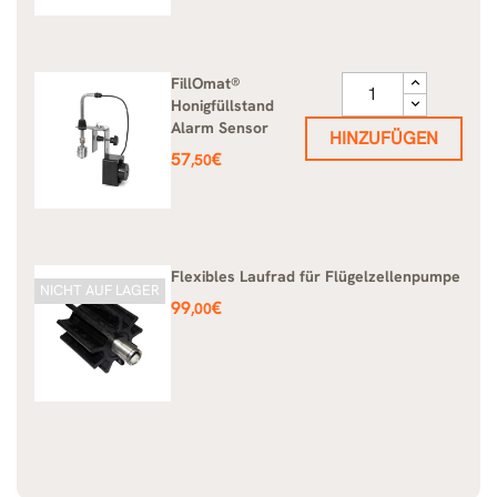
FillOmat®
Honigfüllstand
Alarm Sensor
HINZUFÜGEN
Preis
57
€
,50
Flexibles Laufrad für Flügelzellenpumpe
NICHT AUF LAGER
Preis
99
€
,00