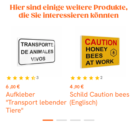
Hier sind einige weitere Produkte,
die Sie interessieren könnten
3
2
star
star
star
star
star_half
star
star
star
star
star
Preis
Preis
P
6
€
4
€
5
,00
,90
Aufkleber
Schild Caution bees
r
"Transport lebender
(Englisch)
S
Tiere"
B
1
2
3
4