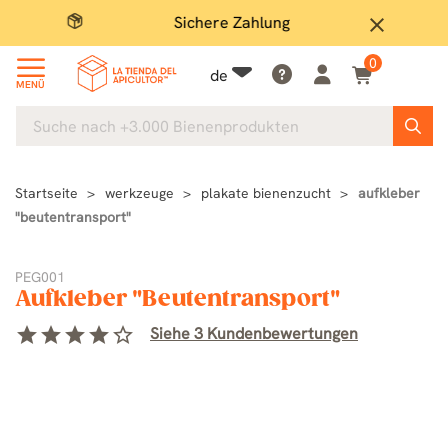
Sichere Zahlung
Groß
close
0
de
MENÜ
Startseite
werkzeuge
plakate bienenzucht
aufkleber
"beutentransport"
PEG001
Aufkleber "Beutentransport"
star
star
star
star
star_border
Siehe 3 Kundenbewertungen