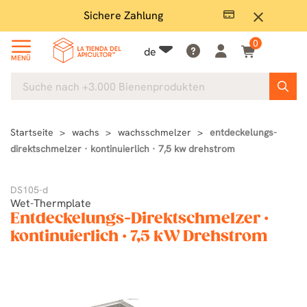
Sichere Zahlung
Groß
close
0
de
MENÜ
Startseite
wachs
wachsschmelzer
entdeckelungs-
direktschmelzer · kontinuierlich · 7,5 kw drehstrom
DS105-d
Wet-Thermplate
Entdeckelungs-Direktschmelzer ·
kontinuierlich · 7,5 kW Drehstrom