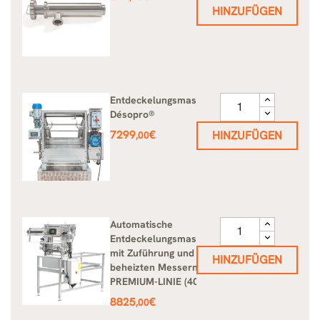
HINZUFÜGEN
Entdeckelungsmaschine
Désopro®
Preis
7299
€
HINZUFÜGEN
,00
Automatische
Entdeckelungsmaschine
mit Zuführung und
HINZUFÜGEN
beheizten Messern
PREMIUM-LINIE (400V)
Preis
8825
€
,00