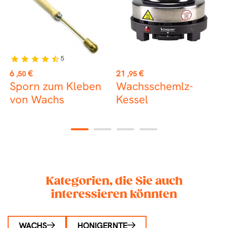
5
star
star
star
star
star_half
Preis
Preis
P
6
€
21
€
8
,50
,95
r
Sporn zum Kleben
Wachsschemlz-
d
von Wachs
Kessel
f
1
2
3
4
Kategorien, die Sie auch
interessieren könnten
WACHS
HONIGERNTE