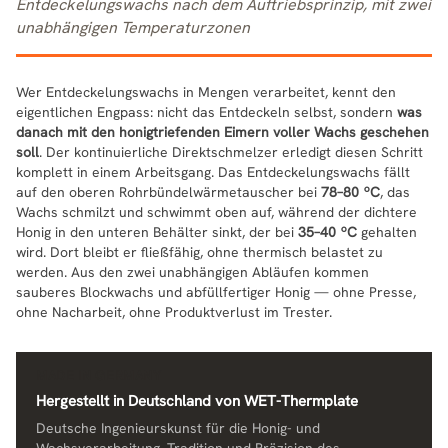
Entdeckelungswachs nach dem Auftriebsprinzip, mit zwei
unabhängigen Temperaturzonen
Wer Entdeckelungswachs in Mengen verarbeitet, kennt den
eigentlichen Engpass: nicht das Entdeckeln selbst, sondern
was
danach mit den honigtriefenden Eimern voller Wachs geschehen
soll
. Der kontinuierliche Direktschmelzer erledigt diesen Schritt
komplett in einem Arbeitsgang. Das Entdeckelungswachs fällt
auf den oberen Rohrbündelwärmetauscher bei
78–80 ºC
, das
Wachs schmilzt und schwimmt oben auf, während der dichtere
Honig in den unteren Behälter sinkt, der bei
35–40 ºC
gehalten
wird. Dort bleibt er fließfähig, ohne thermisch belastet zu
werden. Aus den zwei unabhängigen Abläufen kommen
sauberes Blockwachs und abfüllfertiger Honig — ohne Presse,
ohne Nacharbeit, ohne Produktverlust im Trester.
MADE IN GERMANY
Hergestellt in Deutschland von WET-Thermplate
Deutsche Ingenieurskunst für die Honig- und
Wachsverarbeitung. Tradition und Präzision des