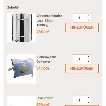
Zubehör
Wabenschleuder-
Lagerkübel
1000kg
HINZUFÜGEN
Preis
785
€
,00
Bienenwachs
Dekanter
Preis
317
€
HINZUFÜGEN
,00
Druckfilter
Preis
599
€
,95