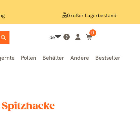
ng
Großer Lagerbestand
0
de
gernte
Pollen
Behälter
Andere
Bestseller
 Spitzhacke