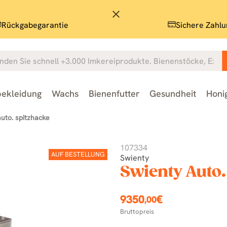
close
Rückgabegarantie
Sichere Zahlu
ekleidung
Wachs
Bienenfutter
Gesundheit
Honi
auto. spitzhacke
107334
AUF BESTELLUNG
Swienty
Swienty Auto.
9350
€
,00
Bruttopreis