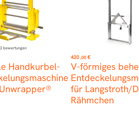
2
bewertungen
Preis
420
€
,00
le Handkurbel-
V-förmiges behe
kelungsmaschine
Entdeckelungsm
Unwrapper®
für Langstroth/
Rähmchen