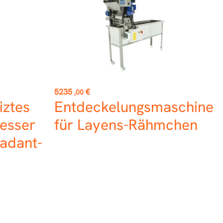
Preis
5235
€
,00
iztes
Entdeckelungsmaschine
esser
für Layens-Rähmchen
Dadant-