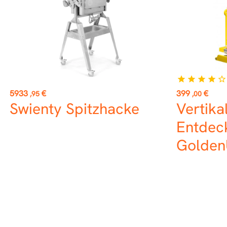
star
star
star
star
star_border
Preis
Preis
5933
€
399
€
,95
,00
Swienty Spitzhacke
Vertika
Entdec
Golden