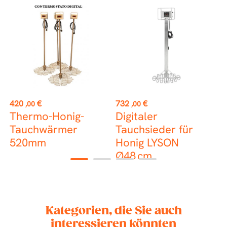
st
Preis
Preis
P
420
€
732
€
1
,00
,00
Thermo-Honig-
Digitaler
Tauchwärmer
Tauchsieder für
L
520mm
Honig LYSON
Ø48 cm
1
2
3
4
Kategorien, die Sie auch
interessieren könnten