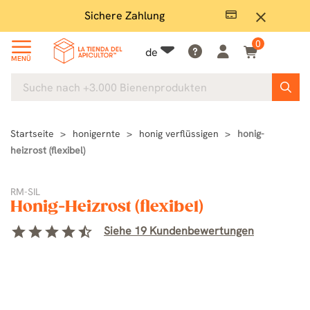
Sichere Zahlung
Groß
close
0
de
MENÜ
Startseite
honigernte
honig verflüssigen
honig-
heizrost (flexibel)
RM-SIL
Honig-Heizrost (flexibel)
star
star
star
star
star_half
Siehe 19 Kundenbewertungen